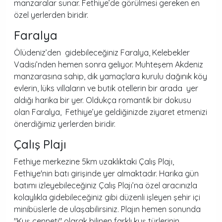
manzaralar sunar. Fethiye’de görülmesi gereken en
özel yerlerden biridir.
Faralya
Ölüdeniz’den gidebileceğiniz Faralya, Kelebekler
Vadisi’nden hemen sonra geliyor. Muhteşem Akdeniz
manzarasına sahip, dik yamaçlara kurulu dağınık köy
evlerin, lüks villaların ve butik otellerin bir arada yer
aldığı harika bir yer. Oldukça romantik bir dokusu
olan Faralya, Fethiye’ye geldiğinizde ziyaret etmenizi
önerdiğimiz yerlerden biridir.
Çalış Plajı
Fethiye merkezine 5km uzaklıktaki Çalış Plajı,
Fethiye'nin batı girişinde yer almaktadır. Harika gün
batımı izleyebileceğiniz Çalış Plajı’na özel aracınızla
kolaylıkla gidebileceğiniz gibi düzenli işleyen şehir içi
minibüslerle de ulaşabilirsiniz. Plajın hemen sonunda
"Kuş cenneti" olarak bilinen farklı kuş türlerinin