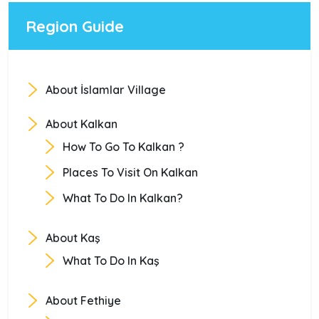
hayatını seviyorsanız Hisarönü’nde pek çok alternatif
Region Guide
bulabilirsiniz.
About İslamlar Village
About Kalkan
How To Go To Kalkan ?
Places To Visit On Kalkan
What To Do In Kalkan?
About Kaş
What To Do In Kaş
About Fethiye