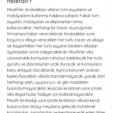
nelerdir?
Misafirler, kiraladıkları villanın tüm eşyalarını ve
mobilyalarını kullanma hakkına sahiptir. Fakat tüm
eşyaları, mobilyaları ve ekipmanları temiz
kullanacaklar, herhangi bir hasar oluştuğunda
firmamıza haber vereceklerdir. Kiraladıkları süre
boyunca villaya verecekleri her türlü zararı ve villaya
ait kaybettikleri her türlü eşyanın bedelini villadan
ayrılmadan önce ödeyeceklerdir. Misafirler villa
çevresindeki komşuları rahatsız edebilecek her türlü
gürültü ve davranıştan uzak duracak ve komşulara
karşı anlayışlı olacaklardır. Ayrıca kanunen aranan
kişileri/kaçakları villada barındırmayacak, yasak olan
herhangi silah, uyuşturucu vb gibi maddeleri
bulundurmayacaklar, kısacası kiralanan süre içinde
villa illegal hiçbir faaliyet için kullanılmayacaktır.
Misafir kiraladığı süre içinde kiralanan villada kendi
kusurundan dolayı meydana gelecek muhtemel
kazalardan, zararlardan ve kendisine eşlik eden diğer