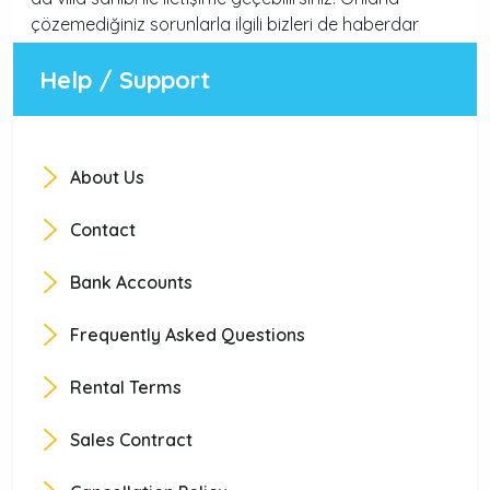
çözemediğiniz sorunlarla ilgili bizleri de haberdar
ederseniz elimizden geldiğince yardımcı olmaya
Help / Support
çalışırız.
About Us
Contact
Bank Accounts
Frequently Asked Questions
Rental Terms
Sales Contract