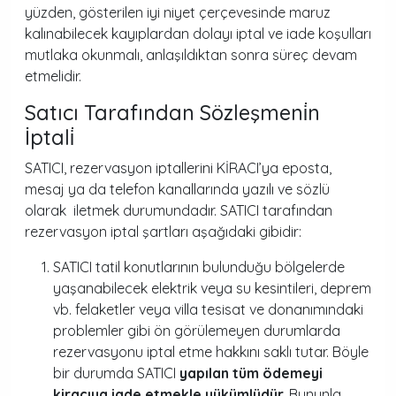
yüzden, gösterilen iyi niyet çerçevesinde maruz
kalınabilecek kayıplardan dolayı iptal ve iade koşulları
mutlaka okunmalı, anlaşıldıktan sonra süreç devam
etmelidir.
Satıcı Tarafından Sözleşmeni̇n
İptali̇
SATICI, rezervasyon iptallerini KİRACI’ya eposta,
mesaj ya da telefon kanallarında yazılı ve sözlü
olarak iletmek durumundadır. SATICI tarafından
rezervasyon iptal şartları aşağıdaki gibidir:
SATICI tatil konutlarının bulunduğu bölgelerde
yaşanabilecek elektrik veya su kesintileri, deprem
vb. felaketler veya villa tesisat ve donanımındaki
problemler gibi ön görülemeyen durumlarda
rezervasyonu iptal etme hakkını saklı tutar. Böyle
bir durumda SATICI
yapılan tüm ödemeyi
kiracıya iade etmekle yükümlüdür.
Bununla