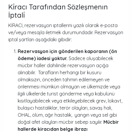
Ki̇racı Tarafından Sözleşmenın
İptali̇
KİRACI, rezervasyon iptallerini yazılı olarak e-posta
ve/veya mesajla iletmek durumundadır. Rezervasyon
iptal şartları aşağıdaki gibidir:
Rezervasyon için gönderilen kaporanın (ön
ödeme) iadesi yoktur.
Sadece oluşabilecek
mücbir haller dahilinde rezervasyon açığa
alınabilir. Tarafların herhangi bir kusuru
olmaksızın, önceden tahmin edilemeyen ve
önlenmesi mümkün olmayan ve ülkemizde veya
ilgili ülkelerde turist gönderme veya kabulünü
kısıtlayabilecek veya etkileyebilecek grev, lokavt,
bulaşıcı hastalıklar, terör olayları, savaş hali,
OHAL, ölüm, ağır hastalık, yangın veya sel gibi
doğal afet olayları mücbir sebep sayılır.
Mücbir
hallerde kiracıdan belge ibrazı