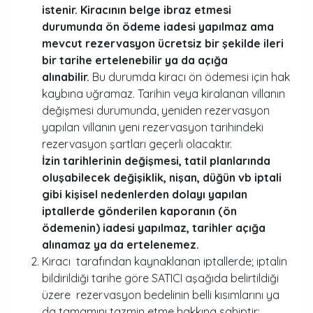
istenir.
Kiracının belge ibraz etmesi
durumunda ön ödeme iadesi yapılmaz ama
mevcut rezervasyon ücretsiz bir şekilde ileri
bir tarihe ertelenebilir ya da açığa
alınabilir.
Bu durumda kiracı ön ödemesi için hak
kaybına uğramaz. Tarihin veya kiralanan villanın
değişmesi durumunda, yeniden rezervasyon
yapılan villanın yeni rezervasyon tarihindeki
rezervasyon şartları geçerli olacaktır.
İzin tarihlerinin değişmesi, tatil planlarında
oluşabilecek değişiklik, nişan, düğün vb iptali
gibi kişisel nedenlerden dolayı yapılan
iptallerde gönderilen kaporanın (ön
ödemenin) iadesi yapılmaz, tarihler açığa
alınamaz ya da ertelenemez.
Kiracı tarafından kaynaklanan iptallerde; iptalin
bildirildiği tarihe göre SATICI aşağıda belirtildiği
üzere rezervasyon bedelinin belli kısımlarını ya
da tamamını tazmin etme hakkına sahiptir: