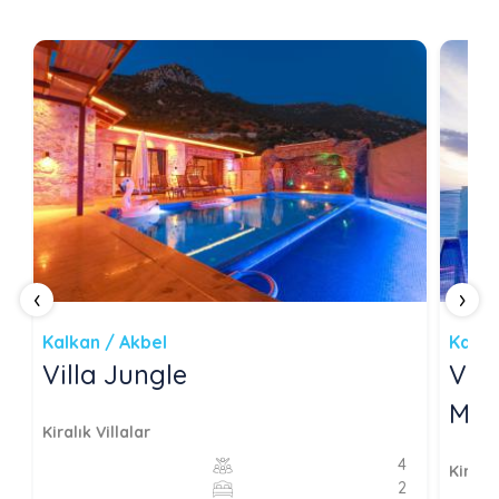
‹
›
Kalkan / Akbel
Kalka
Villa Jungle
Vill
Manz
Kiralık Villalar
4
Kiralık
2