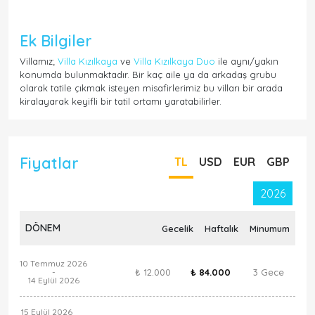
Ek Bilgiler
Villamız;
Villa Kızılkaya
ve
Villa Kızılkaya Duo
ile aynı/yakın
konumda bulunmaktadır. Bir kaç aile ya da arkadaş grubu
olarak tatile çıkmak isteyen misafirlerimiz bu vilları bir arada
kiralayarak keyifli bir tatil ortamı yaratabilirler.
Fiyatlar
TL
USD
EUR
GBP
2026
DÖNEM
Gecelik
Haftalık
Minumum
10 Temmuz 2026
₺ 12.000
₺ 84.000
3 Gece
-
14 Eylül 2026
15 Eylül 2026