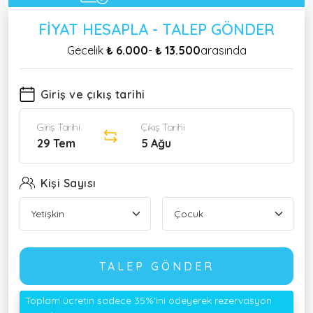
FIYAT HESAPLA - TALEP GÖNDER
Gecelik
₺ 6.000
-
₺ 13.500
arasında
Giriş ve çıkış tarihi
Giriş Tarihi
Çıkış Tarihi
29 Tem
5 Ağu
Kişi Sayısı
TALEP GÖNDER
Toplam ücretin sadece 35%'ini ödeyerek rezervasyon