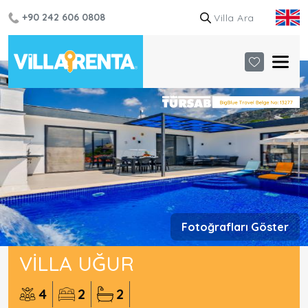
+90 242 606 0808
Fotoğrafları Göster
VILLA UĞUR
4
2
2