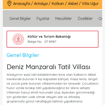
Anasayfa
/
Antalya
/
Kalkan
/
Akbel
/
Villa Uğur
Genel Bilgiler
Fiyatlar
Mesafeler
Özellikler
Oda 
Kültür ve Turizm Bakanlığı
Belge No : 07-8987
Genel Bilgiler
Deniz Manzaralı Tatil Villası
Antalya'nın eşsiz tatil beldelerinden birisi olan Kalkan'ın Akbel
mevkiinde bulunan 4 kişi kapasiteli bahçeli, masa tenisi, langırt
ve çocuk parkı bulunan villalarımızdan bir tanesidir. Çocuklarını
huzur içinde bırakıp tatil yapabileceğiniz bir alana sahiptir.
Villamızın havuz etrafı korunaklı olup dışarıdan görünmediği
için gözlerden uzak olmak isteyen aile ve arkadaş
gruplarınızla gönül rahatlığıyla tatilinizi yapabilirsiniz.