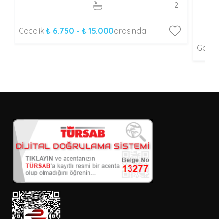
2
Gecelik
₺ 6.750 - ₺ 15.000
arasında
Gecel