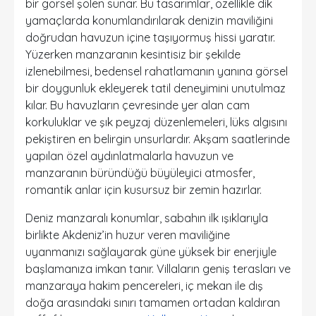
bir görsel şölen sunar. Bu tasarımlar, özellikle dik
yamaçlarda konumlandırılarak denizin maviliğini
doğrudan havuzun içine taşıyormuş hissi yaratır.
Yüzerken manzaranın kesintisiz bir şekilde
izlenebilmesi, bedensel rahatlamanın yanına görsel
bir doygunluk ekleyerek tatil deneyimini unutulmaz
kılar. Bu havuzların çevresinde yer alan cam
korkuluklar ve şık peyzaj düzenlemeleri, lüks algısını
pekiştiren en belirgin unsurlardır. Akşam saatlerinde
yapılan özel aydınlatmalarla havuzun ve
manzaranın büründüğü büyüleyici atmosfer,
romantik anlar için kusursuz bir zemin hazırlar.
Deniz manzaralı konumlar, sabahın ilk ışıklarıyla
birlikte Akdeniz’in huzur veren maviliğine
uyanmanızı sağlayarak güne yüksek bir enerjiyle
başlamanıza imkan tanır. Villaların geniş terasları ve
manzaraya hakim pencereleri, iç mekan ile dış
doğa arasındaki sınırı tamamen ortadan kaldıran