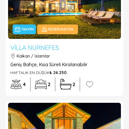
TAKVIM
REZERVASYON
VILLA NURNEFES
Kalkan / İslamlar
Geniş Bahçe, Kısa Süreli Kiralanabilir
HAFTALIK EN DÜŞÜK
₺ 26.250
4
2
2