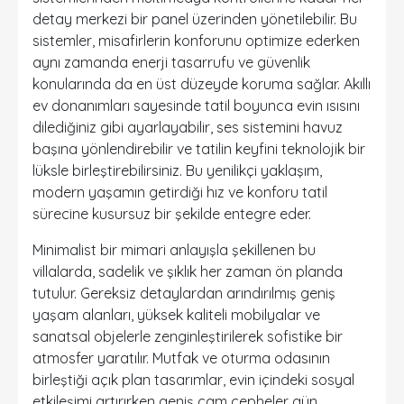
detay merkezi bir panel üzerinden yönetilebilir. Bu
sistemler, misafirlerin konforunu optimize ederken
aynı zamanda enerji tasarrufu ve güvenlik
konularında da en üst düzeyde koruma sağlar. Akıllı
ev donanımları sayesinde tatil boyunca evin ısısını
dilediğiniz gibi ayarlayabilir, ses sistemini havuz
başına yönlendirebilir ve tatilin keyfini teknolojik bir
lüksle birleştirebilirsiniz. Bu yenilikçi yaklaşım,
modern yaşamın getirdiği hız ve konforu tatil
sürecine kusursuz bir şekilde entegre eder.
Minimalist bir mimari anlayışla şekillenen bu
villalarda, sadelik ve şıklık her zaman ön planda
tutulur. Gereksiz detaylardan arındırılmış geniş
yaşam alanları, yüksek kaliteli mobilyalar ve
sanatsal objelerle zenginleştirilerek sofistike bir
atmosfer yaratılır. Mutfak ve oturma odasının
birleştiği açık plan tasarımlar, evin içindeki sosyal
etkileşimi artırırken geniş cam cepheler gün