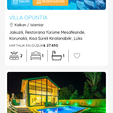
TAKVIM
REZERVASYON
VILLA OPUNTIA
Kalkan / İslamlar
Jakuzili, Restorana Yürüme Mesafesinde,
Korunaklı, Kısa Süreli Kiralanabilir, Lüks
HAFTALIK EN DÜŞÜK
₺ 27.650
2
1
1