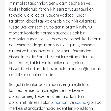
minimalist tasarımlar, geniş cam cepheleri ve
keskin hatlarıyla ferahlık hissini zirveye taşırken
teknolojiyle iç içe bir yaşam vadeder. Diğer
taraftan, doğal taş ve ahşabın ağırlıklı kullanıldığı
rustik lüks konseptler, bölgenin otantik ruhunu
modern konforla harmanlayarak sıcak bir
atmosfer sunar. Her iki tarzda da temel ilke, binanın
çevresindeki doğal manzara ile uyum içerisinde
olması ve bu manzaranın evin her köşesinden
hissedilmesidir. Farklı beklentilere hitap eden bu
konseptler, tatilcilerin kendilerini en çok ait
hissettikleri ortamda huzur bulmalarını sağlayacak
çeşitlilikte sunulmaktadır.
Sosyal imkanlar bakımından zenginleştirilmiş
konseptler ise tatili bir eğlence merkezine
dönüştürmeyi hedefler. Sinema odası, tam
donanımlı fitness salonu,
hamam
ve
sauna
gibi spa
merkezi standartlarındaki eklentiler, konukların