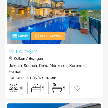
TAKVIM
REZERVASYON
VILLA YEŞIM
Kalkan / Bezirgan
Jakuzili, Saunalı, Deniz Manzaralı, Korunaklı,
Hamam
HAFTALIK EN DÜŞÜK
₺ 94.500
10
5
5