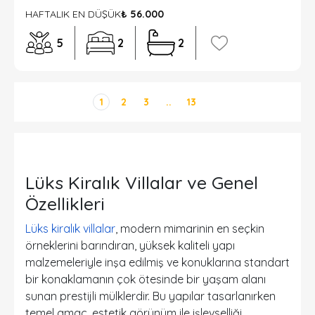
HAFTALIK EN DÜŞÜK
₺ 56.000
5
2
2
1
2
3
..
13
Lüks Kiralık Villalar ve Genel
Özellikleri
Lüks kiralık villalar
, modern mimarinin en seçkin
örneklerini barındıran, yüksek kaliteli yapı
malzemeleriyle inşa edilmiş ve konuklarına standart
bir konaklamanın çok ötesinde bir yaşam alanı
sunan prestijli mülklerdir. Bu yapılar tasarlanırken
temel amaç, estetik görünüm ile işlevselliği