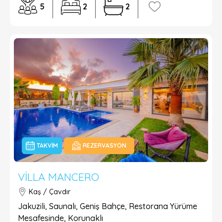
5
2
2
TAKVIM
REZERVASYON
VILLA MANCERO
Kaş / Çavdır
Jakuzili, Saunalı, Geniş Bahçe, Restorana Yürüme
Mesafesinde, Korunaklı