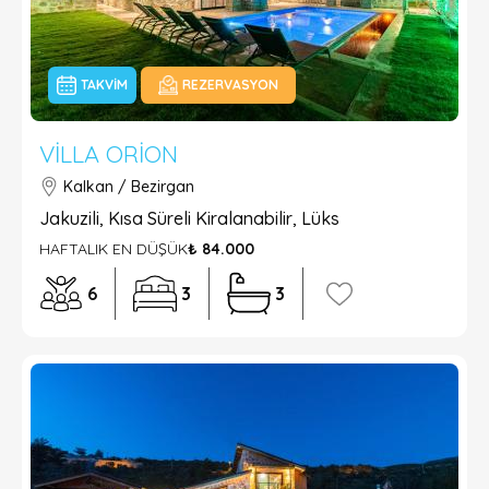
TAKVIM
REZERVASYON
VILLA ORION
Kalkan / Bezirgan
Jakuzili, Kısa Süreli Kiralanabilir, Lüks
HAFTALIK EN DÜŞÜK
₺ 84.000
6
3
3