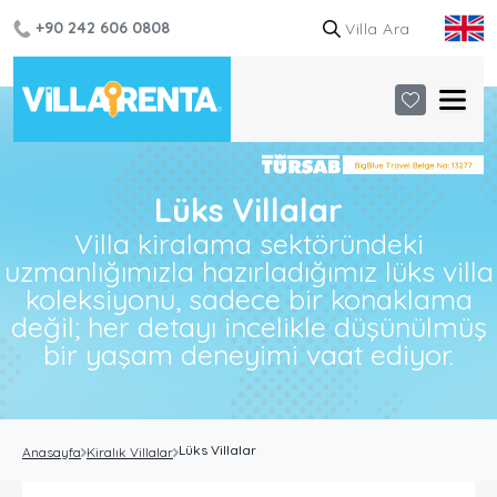
+90 242 606 0808
Lüks Villalar
Villa kiralama sektöründeki
uzmanlığımızla hazırladığımız lüks villa
koleksiyonu, sadece bir konaklama
değil; her detayı incelikle düşünülmüş
bir yaşam deneyimi vaat ediyor.
Lüks Villalar
Anasayfa
Kiralık Villalar