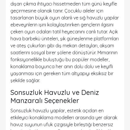
dışarı çıkma ihtiyacı hissetmeden tüm günü keyifle
geçirmesine olanak tanır. Çocuklu aileler için
tasarlanan büyük oyun alanlı ve sığ havuzlu yapılar
ebeveynlerin işini kolaylaştırırken gençlerin ilgisini
çeken oyun odaları tatil heyecanını canlı tutar. Açık
hava barbekü üniteleri, şık güneşlenme platformları
ve ateş çukurları gibi dış mekan detayları, akşam
saatlerini sosyal birer şölene dönüştürür. Mimarinin
fonksiyonellikle buluştuğu bu popüler modeller,
konaklama boyunca her anın dolu dolu ve keyifli
yaşanması için gereken tüm altyapıyı eksiksiz bir
şekilde sağlar.
Sonsuzluk Havuzlu ve Deniz
Manzaralı Seçenekler
Sonsuzluk havuzlu yapılar, estetik açıdan en
etkileyici konaklama modelleri arasında yer alarak
havuz suyunun ufuk çizgisiyle birleştiği benzersiz