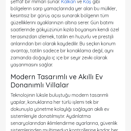
şeffaf bir mimari sunar.
Kalkan
ve
Kaş
gibi
bölgelerin sarp yamaçlarında yer alan bu mülkler,
kesintisiz bir görüş açısı sunarak bölgenin tüm
güzelliklerini ayaklarınızın altına serer. Gün batımı
saatlerinde gökyüzünün kızıla boyanışını kendi özel
terasınızdan izlemek, tatilin en huzurlu ve prestijli
anlarından biri olarak kaydedilir. Bu seçkin konum
avantajı, tatilin sadece bir konaklama değil, aynı
zamanda doğayla iç içe bir seyir zevki olarak
yaşanmasını sağlar.
Modern Tasarımlı ve Akıllı Ev
Donanımlı Villalar
Teknolojinin lüksle buluştuğu modern tasarımlı
yapılar, konuklarına her türlü işlemi tek bir
dokunuşla yönetme kolaylığı sağlayan akıllı ev
sistemleriyle donatılmıştır. Aydınlatma
senaryolarından iklimlendirme ayarlarına, güvenlik
sistemlerinden multimedya kontrollerine kadar her