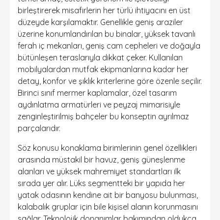
birleştirerek misafirlerin her türlü ihtiyacını en üst
düzeyde karşılamaktır. Genellikle geniş araziler
üzerine konumlandırılan bu binalar, yüksek tavanlı
ferah iç mekanları, geniş cam cepheleri ve doğayla
bütünleşen teraslarıyla dikkat çeker. Kullanılan
mobilyalardan mutfak ekipmanlarına kadar her
detay, konfor ve şıklık kriterlerine göre özenle seçilir.
Birinci sınıf mermer kaplamalar, özel tasarım
aydınlatma armatürleri ve peyzaj mimarisiyle
zenginleştirilmiş bahçeler bu konseptin ayrılmaz
parçalarıdır.
Söz konusu konaklama birimlerinin genel özellikleri
arasında müstakil bir havuz, geniş güneşlenme
alanları ve yüksek mahremiyet standartları ilk
sırada yer alır. Lüks segmentteki bir yapıda her
yatak odasının kendine ait bir banyosu bulunması,
kalabalık gruplar için bile kişisel alanın korunmasını
sağlar. Teknolojik donanımlar bakımından oldukça