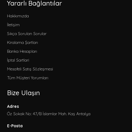
Yararlı Bağlantılar
Hakkımızda
İletişim
Kategoriler
Sıkça Sorulan Sorular
Erken Rezervasyon
Kiralama Şartları
2026 Kiralık Villa
Banka Hesapları
Korunaklı Villalar
İptal Sartlari
Balayı Villaları
Mesafeli Satış Sözleşmesi
Sitemize Özel
Tüm Müşteri Yorumları
Çocuk Havuzlu Villalar
Bize Ulaşın
Bahçeli Villalar
Deniz Manzaralı Villalar
Adres
Evcil Hayvan Dostu Villalar
Öz Sokak No: 47/B İslamlar Mah. Kaş Antalya
Kapalı Havuzlu Villalar
E-Posta
Aileye Uygun Villalar