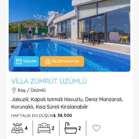
TAKVIM
REZERVASYON
VILLA ZÜMRÜT ÜZÜMLÜ
Kaş / Üzümlü
Jakuzili, Kapalı Isıtmalı Havuzlu, Deniz Manzaralı,
Korunaklı, Kısa Süreli Kiralanabilir
HAFTALIK EN DÜŞÜK
₺ 38.500
4
2
2