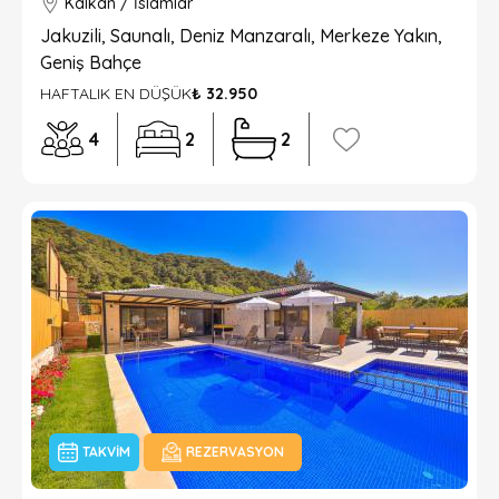
Kalkan / İslamlar
Jakuzili, Saunalı, Deniz Manzaralı, Merkeze Yakın,
Geniş Bahçe
HAFTALIK EN DÜŞÜK
₺ 32.950
4
2
2
TAKVIM
REZERVASYON