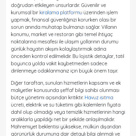
doğrudan etkileyen unsurlardır. Güvenilir ve
kurumsal bir
kiralama platformu
üzerinden işlem
yapmak, finansal güvenliğinizi korurken olası bir
sorun anında muhatap bulmanızı sağlar. Villanın
konumu, market ve restoran gibi temel ihtiyaç
noktalarına mesafesi ile ulaşım yollarının durumu
günlük hayatın akışını kolaylaştırmak adına
önceden kontrol edilmelidir. Bu lojistik detaylar, tatil
boyunca yolda vakit kaybetmeden sadece
dinlenmeye odaklanmanız için büyük önem taşır.
Diğer taraftan, sunulan hizmetlerin kapsamı ve ek
maliyetler konusunda şeffaf bilgi sahibi olunması
bütçe yönetimi açısından kritiktir.
Havuz ısıtma
ücreti, elektrik ve su tüketimi gibi kalemlerin fiyata
dahil olup olmadığı veya temizlik hizmetlerinin hangi
aralıklarla yapıldığı net bir şekilde anlaşılmalıdır.
Mahremiyet beklentisi yüksekse, mülkün dışarıdan
görünürlük durumuna dair detaylı bilgi alınmalı ve