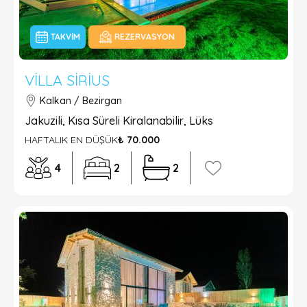
TAKVIM
REZERVASYON
VILLA SIRIUS
Kalkan / Bezirgan
Jakuzili, Kısa Süreli Kiralanabilir, Lüks
HAFTALIK EN DÜŞÜK
₺ 70.000
4
2
2