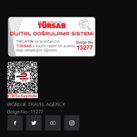
Giriş ve çıkış tarihi
Seçiniz
Kişi Sayısı
Konum
Tip
BIGBLUE TRAVEL AGENCY
Belge No : 13277
Gecelik Fiyat