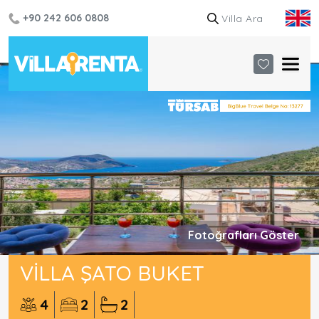
+90 242 606 0808
Fotoğrafları Göster
VILLA ŞATO BUKET
4
2
2