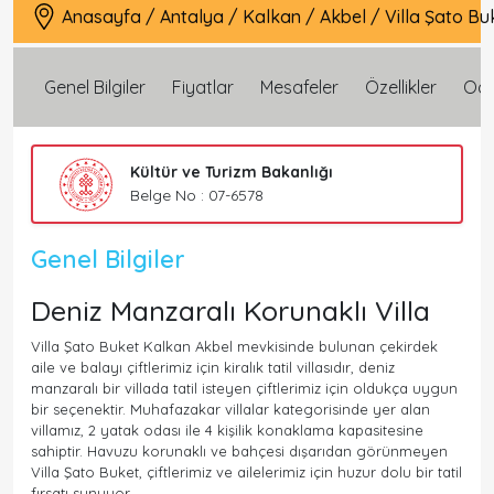
Anasayfa
/
Antalya
/
Kalkan
/
Akbel
/
Villa Şato Bu
Genel Bilgiler
Fiyatlar
Mesafeler
Özellikler
Oda 
Kültür ve Turizm Bakanlığı
Belge No : 07-6578
Genel Bilgiler
Deniz Manzaralı Korunaklı Villa
Villa Şato Buket Kalkan Akbel mevkisinde bulunan çekirdek
aile ve balayı çiftlerimiz için kiralık tatil villasıdır, deniz
manzaralı bir villada tatil isteyen çiftlerimiz için oldukça uygun
bir seçenektir. Muhafazakar villalar kategorisinde yer alan
villamız, 2 yatak odası ile 4 kişilik konaklama kapasitesine
sahiptir. Havuzu korunaklı ve bahçesi dışarıdan görünmeyen
Villa Şato Buket, çiftlerimiz ve ailelerimiz için huzur dolu bir tatil
fırsatı sunuyor.