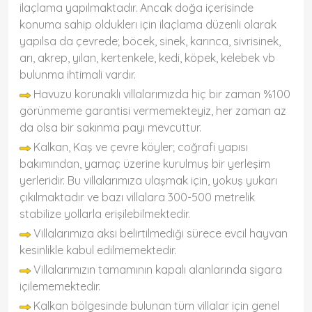
ilaçlama yapılmaktadır. Ancak doğa içerisinde
konuma sahip olduklerı için ilaçlama düzenli olarak
yapılsa da çevrede; böcek, sinek, karınca, sivrisinek,
arı, akrep, yılan, kertenkele, kedi, köpek, kelebek vb
bulunma ihtimali vardır.
Havuzu korunaklı villalarımızda hiç bir zaman %100
görünmeme garantisi vermemekteyiz, her zaman az
da olsa bir sakınma payı mevcuttur.
Kalkan, Kaş ve çevre köyler; coğrafi yapısı
bakımından, yamaç üzerine kurulmuş bir yerleşim
yerleridir. Bu villalarımıza ulaşmak için, yokuş yukarı
çıkılmaktadır ve bazı villalara 300-500 metrelik
stabilize yollarla erişilebilmektedir.
Villalarımıza aksi belirtilmediği sürece evcil hayvan
kesinlikle kabul edilmemektedir.
Villalarımızın tamamının kapalı alanlarında sigara
içilememektedir.
Kalkan bölgesinde bulunan tüm villalar için genel