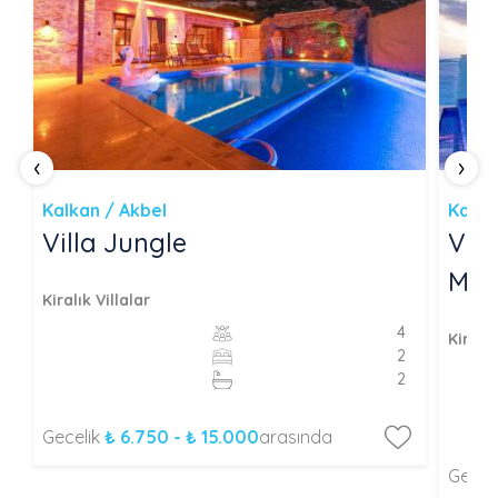
‹
›
Kalkan / Akbel
Kalka
Villa Jungle
Vill
Manz
Kiralık Villalar
4
Kiralık
2
2
Gecelik
₺ 6.750 - ₺ 15.000
arasında
Gecel