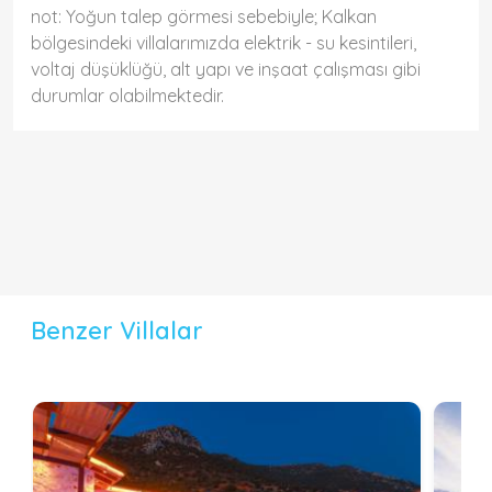
not: Yoğun talep görmesi sebebiyle; Kalkan
bölgesindeki villalarımızda elektrik - su kesintileri,
voltaj düşüklüğü, alt yapı ve inşaat çalışması gibi
durumlar olabilmektedir.
Benzer Villalar