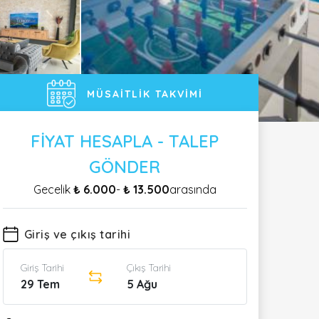
MÜSAITLIK TAKVIMI
FIYAT HESAPLA - TALEP
GÖNDER
Gecelik
₺ 6.000
-
₺ 13.500
arasında
Giriş ve çıkış tarihi
Giriş Tarihi
Çıkış Tarihi
29 Tem
5 Ağu