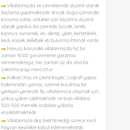
Villalarımızda ve çevrelerinde düzenli olarak
ilaçlama yapılmaktadır. Ancak doğa içerisinde
konuma sahip olduklerı için ilaçlama düzenli
olarak yapılsa da çevrede; böcek, sinek,
karınca, sivrisinek, arı, akrep, yılan, kertenkele,
kedi, köpek, kelebek vb bulunma ihtimali vardır.
Havuzu korunaklı villalarımızda hiç bir
zaman %100 görünmeme garantisi
vermemekteyiz, her zaman az da olsa bir
sakınma payı mevcuttur.
Kalkan, Kaş ve çevre köyler; coğrafi yapısı
bakımından, yamaç üzerine kurulmuş bir
yerleşim yerleridir. Bu villalarımıza ulaşmak için,
yokuş yukarı çıkılmaktadır ve bazı villalara
300-500 metrelik stabilize yollarla
erişilebilmektedir.
Villalarımıza aksi belirtilmediği sürece evcil
hayvan kesinlikle kabul edilmemektedir.