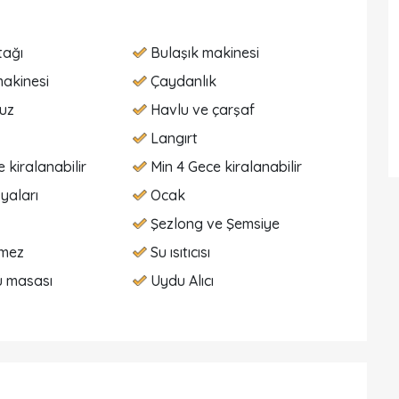
tağı
Bulaşık makinesi
akinesi
Çaydanlık
vuz
Havlu ve çarşaf
Langırt
 kiralanabilir
Min 4 Gece kiralanabilir
yaları
Ocak
Şezlong ve Şemsiye
lmez
Su ısıtıcısı
ü masası
Uydu Alıcı