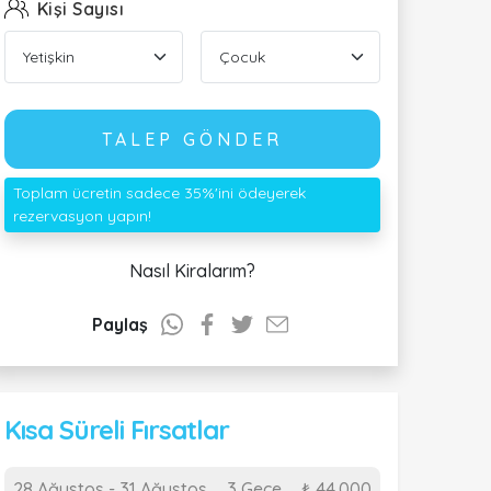
Kişi Sayısı
TALEP GÖNDER
Toplam ücretin sadece 35%'ini ödeyerek
rezervasyon yapın!
Nasıl Kiralarım?
Paylaş
Kısa Süreli Fırsatlar
28 Ağustos - 31 Ağustos
3 Gece
₺ 44.000