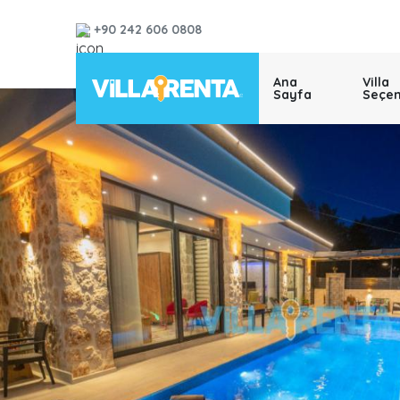
+90 242 606 0808
Ana
Villa
Sayfa
Seçen