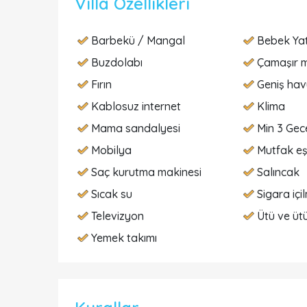
Villa Özellikleri
Barbekü / Mangal
Bebek Ya
Buzdolabı
Çamaşır m
Fırın
Geniş ha
Kablosuz internet
Klima
Mama sandalyesi
Min 3 Gece
Mobilya
Mutfak eş
Saç kurutma makinesi
Salıncak
Sıcak su
Sigara içi
Televizyon
Ütü ve üt
Yemek takımı