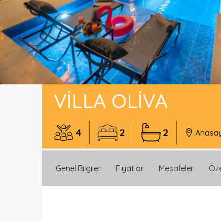
VILLA OLIVA
4
2
2
Anasa
Genel Bilgiler
Fiyatlar
Mesafeler
Öze