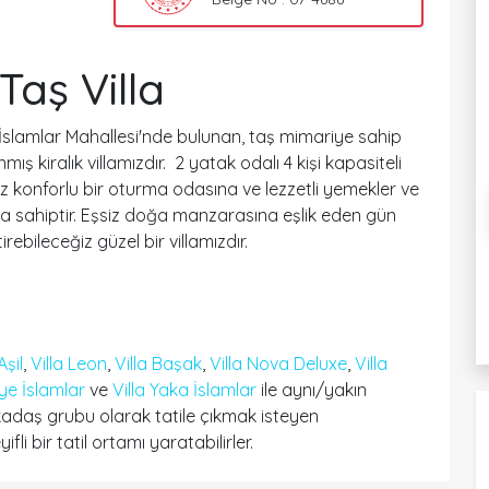
Taş Villa
n İslamlar Mahallesi'nde bulunan, taş mimariye sahip
kiralık villamızdır. 2 yatak odalı 4 kişi kapasiteli
iniz konforlu bir oturma odasına ve lezzetli yemekler ve
a sahiptir. Eşsiz doğa manzarasına eşlik eden gün
rebileceğiz güzel bir villamızdır.
Aşil
,
Villa Leon
,
Villa Başak
,
Villa Nova Deluxe
,
Villa
iye İslamlar
ve
Villa Yaka İslamlar
ile aynı/yakın
adaş grubu olarak tatile çıkmak isteyen
fli bir tatil ortamı yaratabilirler.