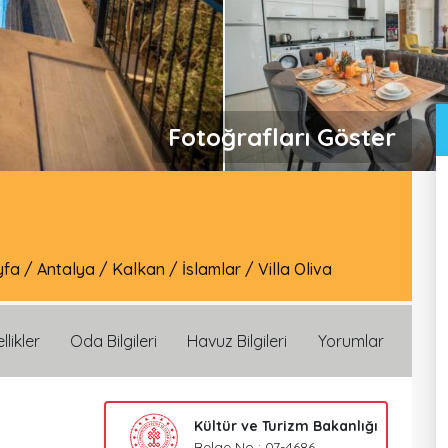
Fotoğrafları Göster
yfa
/
Antalya
/
Kalkan
/
İslamlar
/
Villa Oliva
llikler
Oda Bilgileri
Havuz Bilgileri
Yorumlar
Kültür ve Turizm Bakanlığı
Belge No : 07-4686