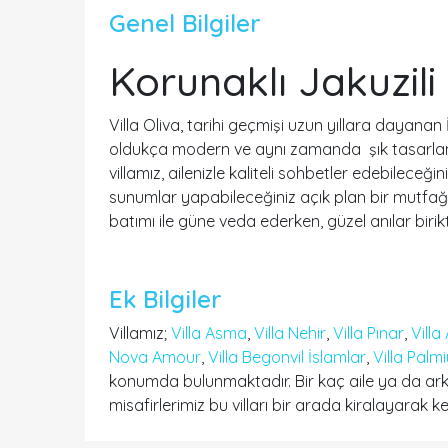
Genel Bilgiler
Korunaklı Jakuzili 
Villa Oliva, tarihi geçmişi uzun yıllara dayana
oldukça modern ve aynı zamanda şık tasarlanmış 
villamız, ailenizle kaliteli sohbetler edebileceğ
sunumlar yapabileceğiniz açık plan bir mutfağ
batımı ile güne veda ederken, güzel anılar birikti
Ek Bilgiler
Villamız;
Villa Asma
,
Villa Nehir
,
Villa Pınar
,
Villa 
Nova Amour
,
Villa Begonvil İslamlar
,
Villa Palm
konumda bulunmaktadır. Bir kaç aile ya da ark
misafirlerimiz bu vilları bir arada kiralayarak keyi