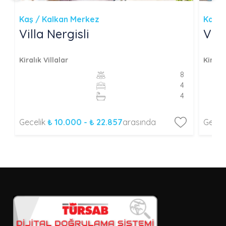
Kaş / Kalkan Merkez
Kaş /
Villa Nergisli
Vil
Kiralık Villalar
Kiralık
8
4
4
Gecelik
₺ 10.000 - ₺ 22.857
arasında
Gecel