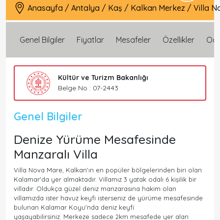
Anasayfa
/
Antalya
/
Kaş
/
Kalkan Merkez
/
Villa 
Genel Bilgiler
Fiyatlar
Mesafeler
Özellikler
Oda 
Kültür ve Turizm Bakanlığı
Belge No : 07-2443
Genel Bilgiler
Denize Yürüme Mesafesinde
Manzaralı Villa
Villa Nova Mare, Kalkan'ın en popüler bölgelerinden biri olan
Kalamar'da yer almaktadır. Villamız 3 yatak odalı 6 kişilik bir
villadır. Oldukça güzel deniz manzarasına hakim olan
villamızda ister havuz keyfi isterseniz de yürüme mesafesinde
bulunan Kalamar Koyu'nda deniz keyfi
yaşayabilirsiniz. Merkeze sadece 2km mesafede yer alan