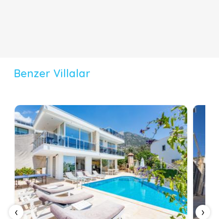
Benzer Villalar
‹
›