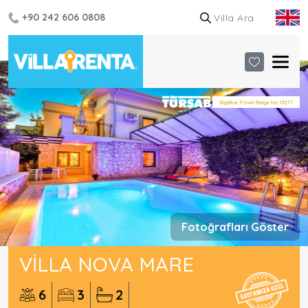
+90 242 606 0808
Fotoğrafları Göster
VILLA NOVA MARE
6
3
2