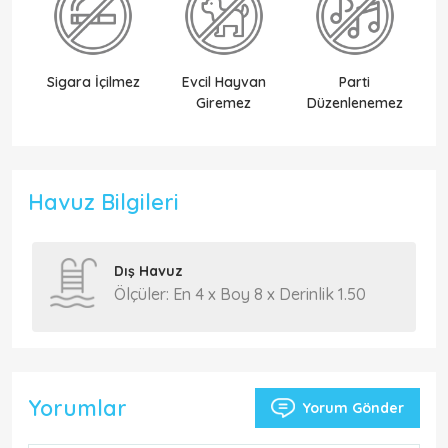
Sigara İçilmez
Evcil Hayvan
Parti
Ek
Giremez
Düzenlenemez
Havuz Bilgileri
Dış Havuz
Ölçüler: En 4 x Boy 8 x Derinlik 1.50
Yorumlar
Yorum Gönder