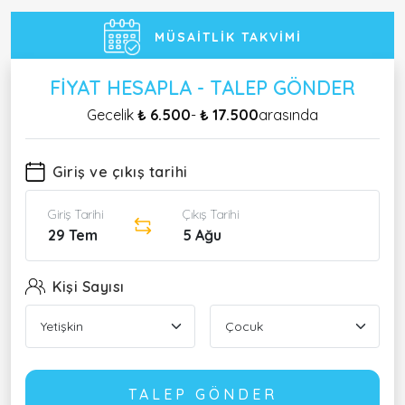
MÜSAITLIK TAKVIMI
FIYAT HESAPLA - TALEP GÖNDER
Gecelik
₺ 6.500
-
₺ 17.500
arasında
Giriş ve çıkış tarihi
Giriş Tarihi
Çıkış Tarihi
29 Tem
5 Ağu
Kişi Sayısı
TALEP GÖNDER