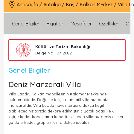
Anasayfa
/
Antalya
/
Kaş
/
Kalkan Merkez
/
Villa 
Genel Bilgiler
Fiyatlar
Mesafeler
Özellikler
Oda 
Kültür ve Turizm Bakanlığı
Belge No : 07-2682
Genel Bilgiler
Deniz Manzaralı Villa
Villa Laoda, Kalkan mahallesinin Kalamar Mevkii'nde
bulunmaktadır. Doğa ile iç içe olan tatil villamız, deniz
manzaralıdır. Villa Laoda havuz terası oldukça keyif
alabileceğiniz tarzda dekore edilmiştir. 3 yatak odası ile 6
kişiye kadar konaklama kapasitesi sunan villamız geniş aileler
ya da arkadaş grupları için oldukça idealdir.