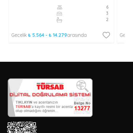
6
3
2
Gecelik
₺ 5.564 - ₺ 14.279
arasında
Gecel