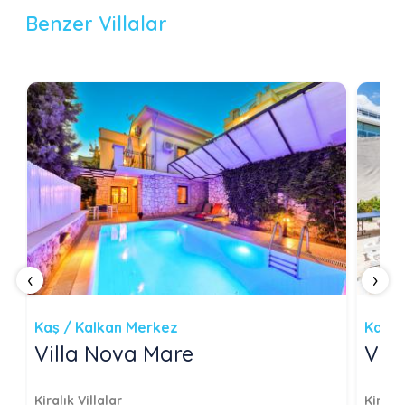
Benzer Villalar
‹
›
Kaş / Kalkan Merkez
Kaş /
Villa Nova Mare
Vill
Kiralık Villalar
Kiralık