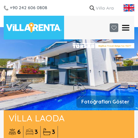
+90 242 606 0808
Fotoğrafları Göster
VILLA LAODA
6
3
3