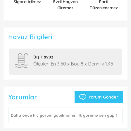
Sigara İçilmez
Evcil Hayvan
Parti
Ek
Giremez
Düzenlenemez
Havuz Bilgileri
Dış Havuz
Ölçüler: En 3.50 x Boy 8 x Derinlik 1.45
Yorumlar
Yorum Gönder
Daha önce hiç yorum yapılmamış. İlk yorumu sen yap !