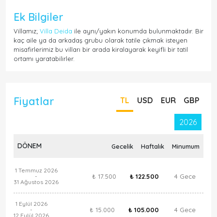
Ek Bilgiler
Villamız;
Villa Deida
ile aynı/yakın konumda bulunmaktadır. Bir
kaç aile ya da arkadaş grubu olarak tatile çıkmak isteyen
misafirlerimiz bu vilları bir arada kiralayarak keyifli bir tatil
ortamı yaratabilirler.
Fiyatlar
TL
USD
EUR
GBP
2026
DÖNEM
Gecelik
Haftalık
Minumum
1 Temmuz 2026
₺ 17.500
₺ 122.500
4 Gece
-
31 Ağustos 2026
1 Eylül 2026
₺ 15.000
₺ 105.000
4 Gece
-
12 Eylül 2026