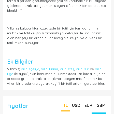
terası dışarıdan görülmeyecek şekilde korunaklıdır. Bu sayede
gözlerden uzak tatil yapmak isteyen çiftlerimiz için de oldukça
idealdir. "
Villamız kalabalıktan uzak izole bir tatil için tam donanımlı
mutfak ve tatil keyfinizi tamamlayıcı detaylar ile ihtiyacınız
olan her şeyi bir arada bulabileceğiniz keyifli ve güvenli bir
tatil imkanı sunuyor.
Ek Bilgiler
Villamız;
Villa Açelya
,
Villa Tuana
,
Villa Ateş
,
Villa Nur
ve
Villa
Ege
ile aynı/yakın konumda bulunmaktadır. Bir kaç aile ya da
arkadaş grubu olarak tatile çıkmak isteyen misafirlerimiz bu
vilları bir arada kiralayarak keyifli bir tatil ortamı yaratabilirler.
Fiyatlar
TL
USD
EUR
GBP