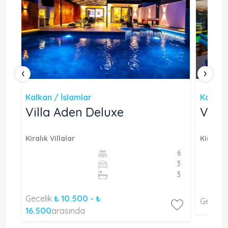
‹
›
Kalkan / İslamlar
Kalkan 
Villa Aden Deluxe
Vill
Kiralık Villalar
Kiralık V
4
6
2
3
2
3
Gecelik
₺ 10.500 - ₺
Geceli
16.500
arasında