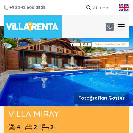
+90 242 606 0808
Fotoğrafları Göster
VILLA MIRAY
4
2
2