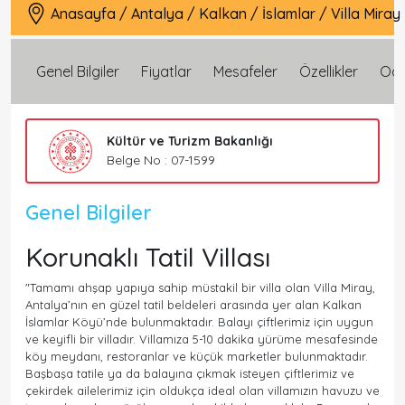
Anasayfa
/
Antalya
/
Kalkan
/
İslamlar
/
Villa Miray
Genel Bilgiler
Fiyatlar
Mesafeler
Özellikler
Oda 
Kültür ve Turizm Bakanlığı
Belge No : 07-1599
Genel Bilgiler
Korunaklı Tatil Villası
"Tamamı ahşap yapıya sahip müstakil bir villa olan Villa Miray,
Antalya’nın en güzel tatil beldeleri arasında yer alan Kalkan
İslamlar Köyü’nde bulunmaktadır. Balayı çiftlerimiz için uygun
ve keyifli bir villadır. Villamıza 5-10 dakika yürüme mesafesinde
köy meydanı, restoranlar ve küçük marketler bulunmaktadır.
Başbaşa tatile ya da balayına çıkmak isteyen çiftlerimiz ve
çekirdek ailelerimiz için oldukça ideal olan villamızın havuzu ve