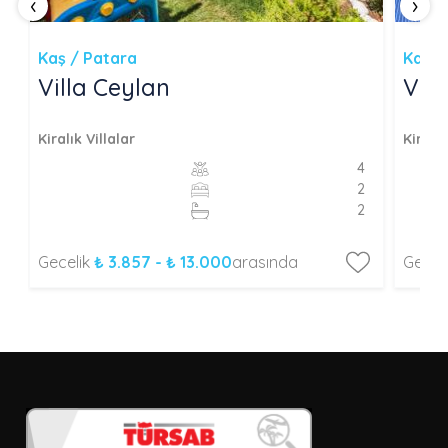
‹
›
Kaş / Patara
Kaş /
Villa Ceylan
Vill
Kiralık Villalar
Kiralık
4
2
2
Gecelik
₺ 3.857 - ₺ 13.000
arasında
Gecel