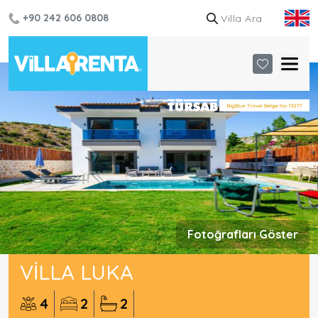
+90 242 606 0808
Fotoğrafları Göster
VILLA LUKA
4
2
2