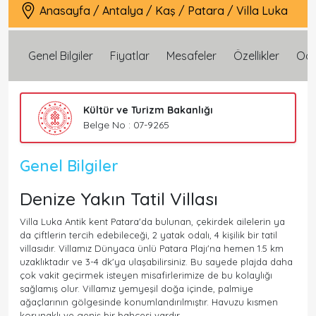
Anasayfa
/
Antalya
/
Kaş
/
Patara
/
Villa Luka
Genel Bilgiler
Fiyatlar
Mesafeler
Özellikler
Oda 
Kültür ve Turizm Bakanlığı
Belge No : 07-9265
Genel Bilgiler
Denize Yakın Tatil Villası
Villa Luka Antik kent Patara'da bulunan, çekirdek ailelerin ya
da çiftlerin tercih edebileceği, 2 yatak odalı, 4 kişilik bir tatil
villasıdır. Villamız Dünyaca ünlü Patara Plajı'na hemen 1.5 km
uzaklıktadır ve 3-4 dk'ya ulaşabilirsiniz. Bu sayede plajda daha
çok vakit geçirmek isteyen misafirlerimize de bu kolaylığı
sağlamış olur. Villamız yemyeşil doğa içinde, palmiye
ağaçlarının gölgesinde konumlandırılmıştır. Havuzu kısmen
korunaklı ve geniş bir bahçesi vardır.