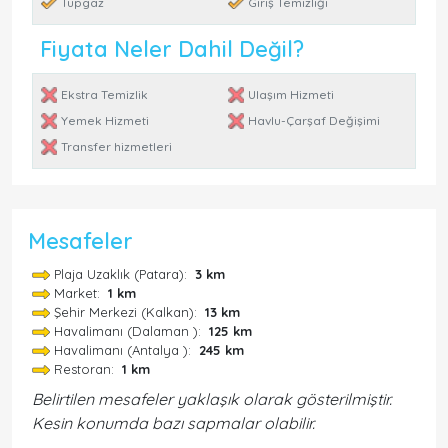
Tüpgaz
Giriş Temizliği
Fiyata Neler Dahil Değil?
Ekstra Temizlik
Ulaşım Hizmeti
Yemek Hizmeti
Havlu-Çarşaf Değişimi
Transfer hizmetleri
Mesafeler
Plaja Uzaklık (Patara):
3 km
Market:
1 km
Şehir Merkezi (Kalkan):
13 km
Havalimanı (Dalaman ):
125 km
Havalimanı (Antalya ):
245 km
Restoran:
1 km
Belirtilen mesafeler yaklaşık olarak gösterilmiştir.
Kesin konumda bazı sapmalar olabilir.