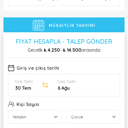
MÜSAITLIK TAKVIMI
FIYAT HESAPLA - TALEP GÖNDER
Gecelik
₺ 4.250
-
₺ 14.500
arasında
Giriş ve çıkış tarihi
Giriş Tarihi
Çıkış Tarihi
30 Tem
6 Ağu
Kişi Sayısı