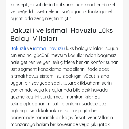
konsept, misafirlerin tatil süresince kendilerini özel
ve değerli hissetmelerini sağlayacak fonksiyonel
ayrıntılarla zenginleştirilmiştir.
Jakuzili ve Isıtmalı Havuzlu Lüks
Balayı Villaları
Jakuzili
ve
ısıtmalı havuzlu
lüks balayı villaları, suyun
dinlendirici gücünü mevsim koşullarından bağımsız
hale getiren ve yeni evli çiftlere her an konfor sunan
üst segment konaklama modellerini ifade eder.
Isıtmalı havuz sistemi, su sıcaklığını vücut ısısına
uygun bir seviyede sabit tutarak ilkbaharın serin
günlerinde veya kış aylarında bile açık havada
yüzme keyfini sürdürmeyi mümkün kılar. Bu
teknolojik donanım, tatil planlarını sadece yaz
aylarıyla sınırlı kalmaktan kurtarıp yılın her
döneminde romantik bir kaçış fırsatı verir. Villanın
manzaraya hakim bir köşesinde veya şık yatak