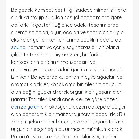
Bölgedeki konsept çeşitliliği, sadece mimari stillerle
sınırlı kalmayıp sunulan sosyal donanımlara göre
de farklılık gösterir. Eğlence odaklı tasarımlarda
sinema salonları, oyun odaları ve spor alanları gibi
ekstralar yer alırken, dinlenme odaklı modellerde
sauna
, hamam ve geniş seyir terasları ön plana
çıkar. Patara'nın geniş arazileri, bu farklı
konseptlerin birbirinin manzarasını ve
mahremiyetini bozmadan yan yana var olmasına
izin verir. Bahçelerde kullanılan meyve ağaçları ve
aromatik bitkiler, konaklama birimlerinin doğayla
olan bağını güçlendirerek organik bir yaşam alanı
yaratır. Tatilciler, kendi önceliklerine göre bazen
denize yakın
bir lokasyonu bazen de tepelerde yer
alan panoramik bir manzarayı tercih edebilirler. Bu
zengin yelpaze, her bütçeye ve her yaşam tarzına
uygun bir seçeneğin bulunmasını mümkün kılarak
Patara'yı villa turizminde çekici kılar. Seçilen her