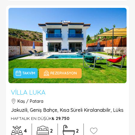
TAKVIM
REZERVASYON
VILLA LUKA
Kaş / Patara
Jakuzili, Geniş Bahçe, Kısa Süreli Kiralanabilir, Lüks
HAFTALIK EN DÜŞÜK
₺ 29.750
4
2
2