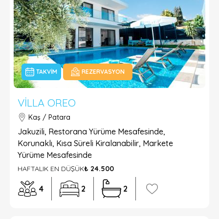
TAKVIM
REZERVASYON
VILLA OREO
Kaş / Patara
Jakuzili, Restorana Yürüme Mesafesinde,
Korunaklı, Kısa Süreli Kiralanabilir, Markete
Yürüme Mesafesinde
HAFTALIK EN DÜŞÜK
₺ 24.500
4
2
2