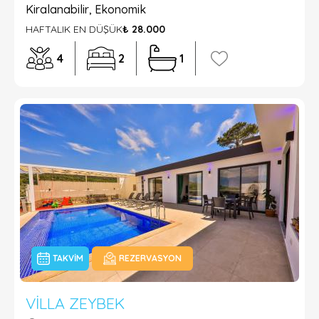
Kiralanabilir, Ekonomik
HAFTALIK EN DÜŞÜK
₺ 28.000
4
2
1
TAKVIM
REZERVASYON
VILLA ZEYBEK