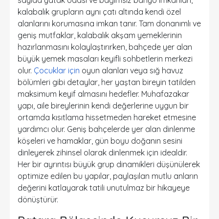
sayıda yatak odası ve bağımsız banyo imkanları,
kalabalık grupların aynı çatı altında kendi özel
alanlarını korumasına imkan tanır. Tam donanımlı ve
geniş mutfaklar, kalabalık akşam yemeklerinin
hazırlanmasını kolaylaştırırken, bahçede yer alan
büyük yemek masaları keyifli sohbetlerin merkezi
olur.
Çocuklar için
oyun alanları veya sığ havuz
bölümleri gibi detaylar, her yaştan bireyin tatilden
maksimum keyif almasını hedefler. Muhafazakar
yapı, aile bireylerinin kendi değerlerine uygun bir
ortamda kısıtlama hissetmeden hareket etmesine
yardımcı olur. Geniş bahçelerde yer alan dinlenme
köşeleri ve hamaklar, gün boyu doğanın sesini
dinleyerek zihinsel olarak dinlenmek için idealdir.
Her bir ayrıntısı büyük grup dinamikleri düşünülerek
optimize edilen bu yapılar, paylaşılan mutlu anların
değerini katlayarak tatili unutulmaz bir hikayeye
dönüştürür.