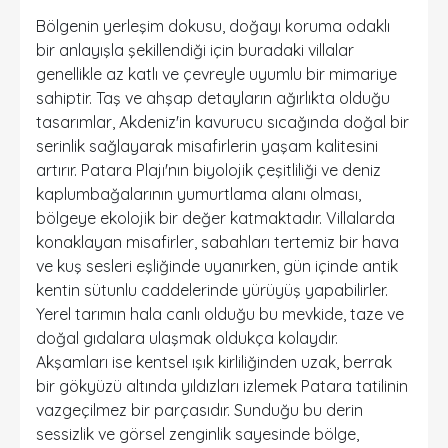
Bölgenin yerleşim dokusu, doğayı koruma odaklı
bir anlayışla şekillendiği için buradaki villalar
genellikle az katlı ve çevreyle uyumlu bir mimariye
sahiptir. Taş ve ahşap detayların ağırlıkta olduğu
tasarımlar, Akdeniz'in kavurucu sıcağında doğal bir
serinlik sağlayarak misafirlerin yaşam kalitesini
artırır. Patara Plajı'nın biyolojik çeşitliliği ve deniz
kaplumbağalarının yumurtlama alanı olması,
bölgeye ekolojik bir değer katmaktadır. Villalarda
konaklayan misafirler, sabahları tertemiz bir hava
ve kuş sesleri eşliğinde uyanırken, gün içinde antik
kentin sütunlu caddelerinde yürüyüş yapabilirler.
Yerel tarımın hala canlı olduğu bu mevkide, taze ve
doğal gıdalara ulaşmak oldukça kolaydır.
Akşamları ise kentsel ışık kirliliğinden uzak, berrak
bir gökyüzü altında yıldızları izlemek Patara tatilinin
vazgeçilmez bir parçasıdır. Sunduğu bu derin
sessizlik ve görsel zenginlik sayesinde bölge,