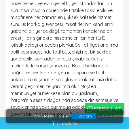
düzenlemesi ve evin genel hijyen standartları, bu
kurumsal disiplin sayesinde titizlikle takip edilir ve
misafirlere her zaman en yüksek kalitede hizmet
sunulur. Marka güvencesi, misafirlerinin kendilerini
yabancı bir yerde değil, tamamen kendilerine ait
prestijli bir sığınakta hissetmeleri için her türlü
lojistik detayı önceden planlar. Şeffaf fiyatlandırma
politikası sayesinde tatil bütçenizi net bir şekilde
yönetebilir, sonradan ortaya çıkabilecek gizli
maliyetlerle karşılaşmazsınız. Bölge hakkındaki
doğru rehberlik hizmeti, en iyi plajlara ve tarihi
noktalara ulaşmanızı kolaylaştırarak tatilinizi daha
verimli geçirmenize yardımcı olur. Müşteri
memnuniyetini merkeze alan bu yaklaşım,
Patara'nın sessiz doğasında sadece dinlenmeye ve
sevdiklerinize vakit ayırmaya odaklanmanız için
MESAJ AT
güvenli bir liman işlevi görür. Profesyonel yönetim
KVKK Metni
Gizle
Tamam
anlayışı, konaklama boyunca ihtiyacınız olan her
Filtreleme
türlü pratik bilgiyi ve yerel desteği bir telefon