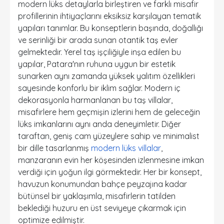
modern lüks detaylarla birleştiren ve farklı misafir
profillerinin ihtiyaçlarını eksiksiz karşılayan tematik
yapıları tanımlar. Bu konseptlerin başında, doğallığı
ve serinliği bir arada sunan otantik taş evler
gelmektedir. Yerel taş işçiliğiyle inşa edilen bu
yapılar, Patara'nın ruhuna uygun bir estetik
sunarken aynı zamanda yüksek yalıtım özellikleri
sayesinde konforlu bir iklim sağlar. Modern iç
dekorasyonla harmanlanan bu taş villalar,
misafirlere hem geçmişin izlerini hem de geleceğin
lüks imkanlarını aynı anda deneyimletir. Diğer
taraftan, geniş cam yüzeylere sahip ve minimalist
bir dille tasarlanmış
modern lüks villalar
,
manzaranın evin her köşesinden izlenmesine imkan
verdiği için yoğun ilgi görmektedir. Her bir konsept,
havuzun konumundan bahçe peyzajına kadar
bütünsel bir yaklaşımla, misafirlerin tatilden
beklediği huzuru en üst seviyeye çıkarmak için
optimize edilmiştir.