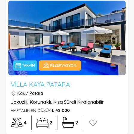
TAKVIM
REZERVASYON
VILLA KAYA PATARA
Kaş / Patara
Jakuzili, Korunaklı, Kısa Süreli Kiralanabilir
HAFTALIK EN DÜŞÜK
₺ 42.000
4
2
2