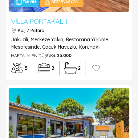
TAKVIM
REZERVASYON
VILLA PORTAKAL 1
Kaş / Patara
Jakuzili, Merkeze Yakın, Restorana Yürüme
Mesafesinde, Çocuk Havuzlu, Korunaklı
HAFTALIK EN DÜŞÜK
₺ 25.000
5
2
2