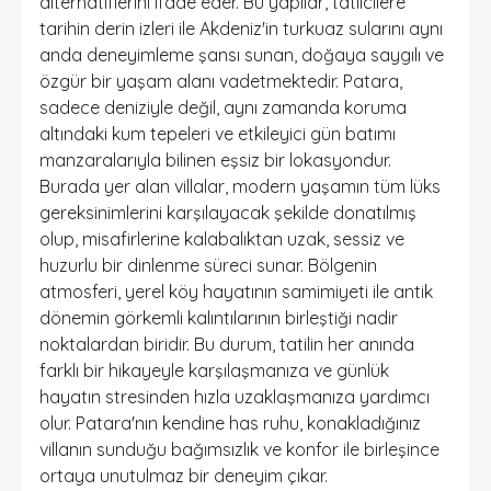
alternatiflerini ifade eder. Bu yapılar, tatilcilere
tarihin derin izleri ile Akdeniz'in turkuaz sularını aynı
anda deneyimleme şansı sunan, doğaya saygılı ve
özgür bir yaşam alanı vadetmektedir. Patara,
sadece deniziyle değil, aynı zamanda koruma
altındaki kum tepeleri ve etkileyici gün batımı
manzaralarıyla bilinen eşsiz bir lokasyondur.
Burada yer alan villalar, modern yaşamın tüm lüks
gereksinimlerini karşılayacak şekilde donatılmış
olup, misafirlerine kalabalıktan uzak, sessiz ve
huzurlu bir dinlenme süreci sunar. Bölgenin
atmosferi, yerel köy hayatının samimiyeti ile antik
dönemin görkemli kalıntılarının birleştiği nadir
noktalardan biridir. Bu durum, tatilin her anında
farklı bir hikayeyle karşılaşmanıza ve günlük
hayatın stresinden hızla uzaklaşmanıza yardımcı
olur. Patara'nın kendine has ruhu, konakladığınız
villanın sunduğu bağımsızlık ve konfor ile birleşince
ortaya unutulmaz bir deneyim çıkar.