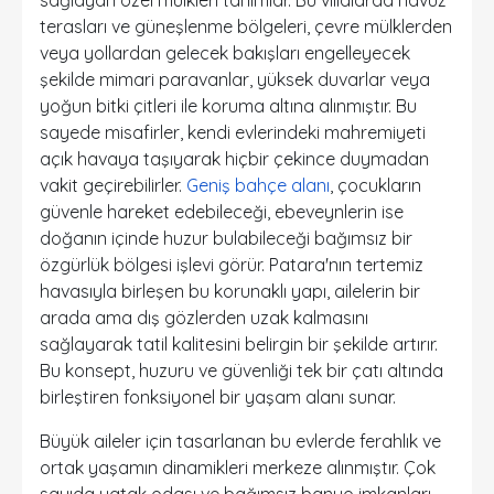
sağlayan özel mülkleri tanımlar. Bu villalarda havuz
terasları ve güneşlenme bölgeleri, çevre mülklerden
veya yollardan gelecek bakışları engelleyecek
şekilde mimari paravanlar, yüksek duvarlar veya
yoğun bitki çitleri ile koruma altına alınmıştır. Bu
sayede misafirler, kendi evlerindeki mahremiyeti
açık havaya taşıyarak hiçbir çekince duymadan
vakit geçirebilirler.
Geniş bahçe alanı
, çocukların
güvenle hareket edebileceği, ebeveynlerin ise
doğanın içinde huzur bulabileceği bağımsız bir
özgürlük bölgesi işlevi görür. Patara'nın tertemiz
havasıyla birleşen bu korunaklı yapı, ailelerin bir
arada ama dış gözlerden uzak kalmasını
sağlayarak tatil kalitesini belirgin bir şekilde artırır.
Bu konsept, huzuru ve güvenliği tek bir çatı altında
birleştiren fonksiyonel bir yaşam alanı sunar.
Büyük aileler için tasarlanan bu evlerde ferahlık ve
ortak yaşamın dinamikleri merkeze alınmıştır. Çok