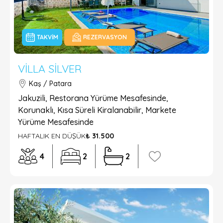
TAKVIM
REZERVASYON
VILLA SILVER
Kaş / Patara
Jakuzili, Restorana Yürüme Mesafesinde,
Korunaklı, Kısa Süreli Kiralanabilir, Markete
Yürüme Mesafesinde
HAFTALIK EN DÜŞÜK
₺ 31.500
4
2
2