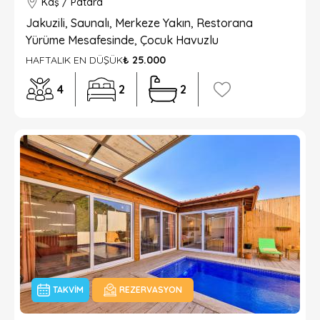
Kaş / Patara
Jakuzili, Saunalı, Merkeze Yakın, Restorana
Yürüme Mesafesinde, Çocuk Havuzlu
HAFTALIK EN DÜŞÜK
₺ 25.000
4
2
2
TAKVIM
REZERVASYON