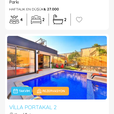
Parkı
HAFTALIK EN DÜŞÜK
₺ 27.000
4
2
2
TAKVIM
REZERVASYON
VILLA PORTAKAL 2