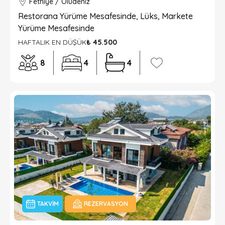
Fethiye / Ölüdeniz
Restorana Yürüme Mesafesinde, Lüks, Markete
Yürüme Mesafesinde
HAFTALIK EN DÜŞÜK
₺ 45.500
8
4
4
TAKVIM
REZERVASYON