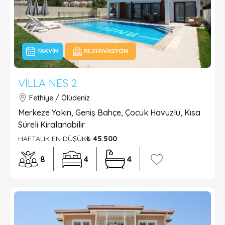
TAKVIM
REZERVASYON
VILLA NES 2
Fethiye / Ölüdeniz
Merkeze Yakın, Geniş Bahçe, Çocuk Havuzlu, Kısa
Süreli Kiralanabilir
HAFTALIK EN DÜŞÜK
₺ 45.500
8
4
4