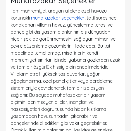
Muhafazakar Seçenekler
Tam mahremiyet arayan ailelere özel havuzu
korunaklı
muhafazakar seçenekler
, tatil süresince
konaklanan villanın havuz, güneşlenme terası ve
bahçe gibi dış yaşam alanlarının dış dünyadan
hiçbir şekilde görünmemesini sağlayan mimari ve
çevre düzenleme çözümlerini ifade eder. Bu tatil
modelinde temel amaç, misafirlerin kendi
mahremiyet sınırları içinde, yabancı gözlerden uzak
ve tam bir özgürlük hissiyle dinlenebilmeleridir.
Villaların etrafı yüksek taş duvarlar, yoğun
ağaçlandırma, özel panel çitler veya perdeleme
sistemleriyle çevrelenerek tam bir izolasyon
sağlanır. Bu sayede muhafazakar bir yaşam
biçimini benimseyen aileler, inançları ve
hassasiyetleri doğrultusunda hiçbir kısıtlama
yaşamadan havuzun tadını çıkarabilir ve
bahçelerinde diledikleri gibi vakit geçirebilirler.
Ortak kullanım alanlarının paylaşıldığı geleneksel