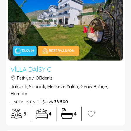
TAKVIM
REZERVASYON
VILLA DAISY C
Fethiye / Ölüdeniz
Jakuzili, Saunalı, Merkeze Yakın, Geniş Bahçe,
Hamam
HAFTALIK EN DÜŞÜK
₺ 38.500
8
4
4