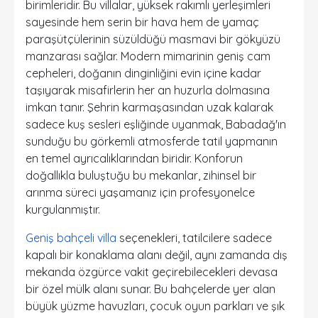
birimleridir. Bu villalar, yüksek rakımlı yerleşimleri
sayesinde hem serin bir hava hem de yamaç
paraşütçülerinin süzüldüğü masmavi bir gökyüzü
manzarası sağlar. Modern mimarinin geniş cam
cepheleri, doğanın dinginliğini evin içine kadar
taşıyarak misafirlerin her an huzurla dolmasına
imkan tanır. Şehrin karmaşasından uzak kalarak
sadece kuş sesleri eşliğinde uyanmak, Babadağ'ın
sunduğu bu görkemli atmosferde tatil yapmanın
en temel ayrıcalıklarından biridir. Konforun
doğallıkla buluştuğu bu mekanlar, zihinsel bir
arınma süreci yaşamanız için profesyonelce
kurgulanmıştır.
Geniş bahçeli villa
seçenekleri, tatilcilere sadece
kapalı bir konaklama alanı değil, aynı zamanda dış
mekanda özgürce vakit geçirebilecekleri devasa
bir özel mülk alanı sunar. Bu bahçelerde yer alan
büyük yüzme havuzları, çocuk oyun parkları ve şık