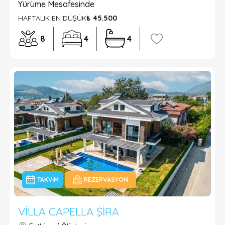
Yürüme Mesafesinde
HAFTALIK EN DÜŞÜK
₺ 45.500
8
4
4
TAKVIM
REZERVASYON
VILLA CAPELLA ŞIRA