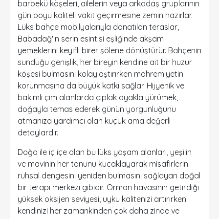
barbekü köşeleri, ailelerin veya arkadaş gruplarının
gün boyu kaliteli vakit geçirmesine zemin hazırlar.
Lüks bahçe mobilyalarıyla donatılan teraslar,
Babadağ'ın serin esintisi eşliğinde akşam
yemeklerini keyifli birer şölene dönüştürür. Bahçenin
sunduğu genişlik, her bireyin kendine ait bir huzur
köşesi bulmasını kolaylaştırırken mahremiyetin
korunmasına da büyük katkı sağlar. Hijyenik ve
bakımlı çim alanlarda çıplak ayakla yürümek,
doğayla temas ederek günün yorgunluğunu
atmanıza yardımcı olan küçük ama değerli
detaylardır.
Doğa ile iç içe olan bu lüks yaşam alanları, yeşilin
ve mavinin her tonunu kucaklayarak misafirlerin
ruhsal dengesini yeniden bulmasını sağlayan doğal
bir terapi merkezi gibidir. Orman havasının getirdiği
yüksek oksijen seviyesi, uyku kalitenizi artırırken
kendinizi her zamankinden çok daha zinde ve