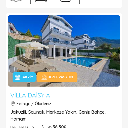
TAKVIM
REZERVASYON
VILLA DAISY A
Fethiye / Ölüdeniz
Jakuzili, Saunalı, Merkeze Yakın, Geniş Bahçe,
Hamam
HAFTALIK EN DÜŞÜK
₺ 38.500