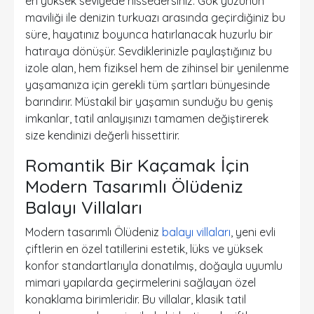
en yüksek seviyede hissedersiniz. Gök yüzünün
maviliği ile denizin turkuazı arasında geçirdiğiniz bu
süre, hayatınız boyunca hatırlanacak huzurlu bir
hatıraya dönüşür. Sevdiklerinizle paylaştığınız bu
izole alan, hem fiziksel hem de zihinsel bir yenilenme
yaşamanıza için gerekli tüm şartları bünyesinde
barındırır. Müstakil bir yaşamın sunduğu bu geniş
imkanlar, tatil anlayışınızı tamamen değiştirerek
size kendinizi değerli hissettirir.
Romantik Bir Kaçamak İçin
Modern Tasarımlı Ölüdeniz
Balayı Villaları
Modern tasarımlı Ölüdeniz
balayı villaları
, yeni evli
çiftlerin en özel tatillerini estetik, lüks ve yüksek
konfor standartlarıyla donatılmış, doğayla uyumlu
mimari yapılarda geçirmelerini sağlayan özel
konaklama birimleridir. Bu villalar, klasik tatil