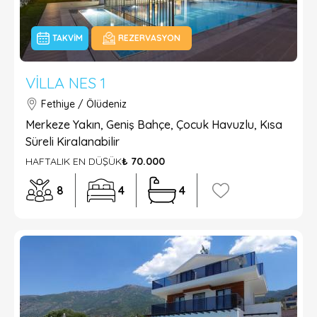
TAKVIM
REZERVASYON
VILLA NES 1
Fethiye / Ölüdeniz
Merkeze Yakın, Geniş Bahçe, Çocuk Havuzlu, Kısa
Süreli Kiralanabilir
HAFTALIK EN DÜŞÜK
₺ 70.000
8
4
4