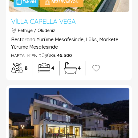
TAKVIM
REZERVASYON
VILLA CAPELLA VEGA
Fethiye / Ölüdeniz
Restorana Yürüme Mesafesinde, Lüks, Markete
Yürüme Mesafesinde
HAFTALIK EN DÜŞÜK
₺ 45.500
8
4
4