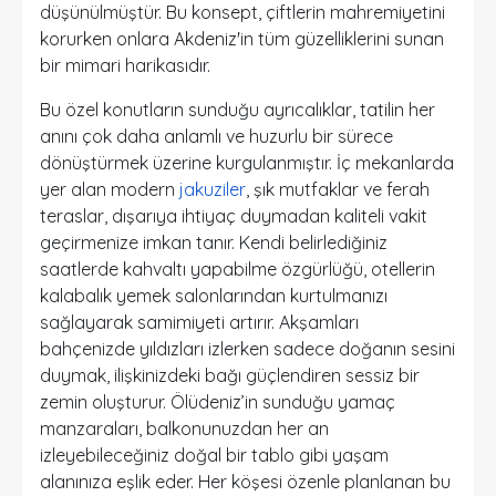
düşünülmüştür. Bu konsept, çiftlerin mahremiyetini
korurken onlara Akdeniz'in tüm güzelliklerini sunan
bir mimari harikasıdır.
Bu özel konutların sunduğu ayrıcalıklar, tatilin her
anını çok daha anlamlı ve huzurlu bir sürece
dönüştürmek üzerine kurgulanmıştır. İç mekanlarda
yer alan modern
jakuziler
, şık mutfaklar ve ferah
teraslar, dışarıya ihtiyaç duymadan kaliteli vakit
geçirmenize imkan tanır. Kendi belirlediğiniz
saatlerde kahvaltı yapabilme özgürlüğü, otellerin
kalabalık yemek salonlarından kurtulmanızı
sağlayarak samimiyeti artırır. Akşamları
bahçenizde yıldızları izlerken sadece doğanın sesini
duymak, ilişkinizdeki bağı güçlendiren sessiz bir
zemin oluşturur. Ölüdeniz’in sunduğu yamaç
manzaraları, balkonunuzdan her an
izleyebileceğiniz doğal bir tablo gibi yaşam
alanınıza eşlik eder. Her köşesi özenle planlanan bu