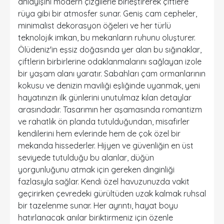
anlayışını modern çizgilerle birleştirerek çiftlere
rüya gibi bir atmosfer sunar. Geniş cam cepheler,
minimalist dekorasyon öğeleri ve her türlü
teknolojik imkan, bu mekanların ruhunu oluşturer.
Ölüdeniz'in eşsiz doğasında yer alan bu sığınaklar,
çiftlerin birbirlerine odaklanmalarını sağlayan izole
bir yaşam alanı yaratır. Sabahları çam ormanlarının
kokusu ve denizin maviliği eşliğinde uyanmak, yeni
hayatınızın ilk günlerini unutulmaz kılan detaylar
arasındadır. Tasarımın her aşamasında romantizm
ve rahatlık ön planda tutulduğundan, misafirler
kendilerini hem evlerinde hem de çok özel bir
mekanda hissederler. Hijyen ve güvenliğin en üst
seviyede tutulduğu bu alanlar, düğün
yorgunluğunu atmak için gereken dinginliği
fazlasıyla sağlar. Kendi özel havuzunuzda vakit
geçirirken çevredeki gürültüden uzak kalmak ruhsal
bir tazelenme sunar. Her ayrıntı, hayat boyu
hatırlanacak anılar biriktirmeniz için özenle