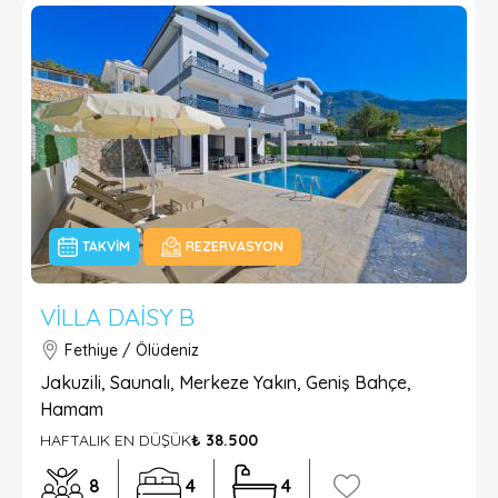
TAKVIM
REZERVASYON
VILLA DAISY B
Fethiye / Ölüdeniz
Jakuzili, Saunalı, Merkeze Yakın, Geniş Bahçe,
Hamam
HAFTALIK EN DÜŞÜK
₺ 38.500
8
4
4