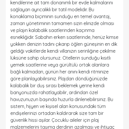
kendilerine ait tam donanımlı bir evde kalmalarını
sağlayan ayrıcalıklı bir tatil modelidir. Bu
konaklama biçiminin sunduğu en temel avantaj,
zaman yönetiminin tamamen sizin elinizde olması
ve plajın kalabalık saatlerinden kaçınma
esnekliğidir. Sabahın erken saatlerinde, henüz kimse
yokken denizin tadını çıkarıp öğlen güneşinin en dik
geldiği vakitlerde kendi villanızın serinliğine çekilme
lüksüne sahip olursunuz. Otellerin sunduğu kısıtlı
yemek saatlerine veya gürültülü ortak alanlara
bağlı kalmadan, günün her anını kendi ritminize
göre planlayabilirsiniz. Plajdan döndüğünüzde
kalabalık bir duş sırası beklemek yerine kendi
banyonuzda rahatlayabilir, ardından özel
havuzunuzun başında huzurla dinlenebilirsiniz. Bu
sistem, hijyen ve kişisel alan konusundaki tüm
endişelerinizi ortadan kaldırarak size tam bir
güvenlik hissi aşılar. Çocuklu aileler için plaj
malzemelerini taşıma derdinin azalması ve ihtiyaç