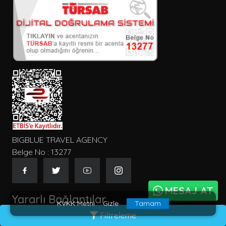
Seçiniz
Kişi Sayısı
Konum
Tip
BIGBLUE TRAVEL AGENCY
Belge No : 13277
Gecelik Fiyat
MESAJ AT
Yararlı Bağlantılar
KVKK Metni
Gizle
Tamam
Filtreleme
Hakkımızda