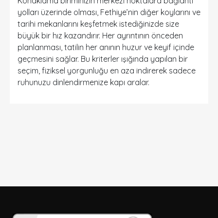
Konaklama biriminizin merkezi noktalara bağlantı
yolları üzerinde olması, Fethiye’nin diğer koylarını ve
tarihi mekanlarını keşfetmek istediğinizde size
büyük bir hız kazandırır. Her ayrıntının önceden
planlanması, tatilin her anının huzur ve keyif içinde
geçmesini sağlar. Bu kriterler ışığında yapılan bir
seçim, fiziksel yorgunluğu en aza indirerek sadece
ruhunuzu dinlendirmenize kapı aralar.
DETAYLI ARAMA
Sadece İndirimli Seçenekler
Giriş ve çıkış tarihi