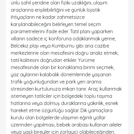
ünlü sahil şeridine olan fiziki uzaklığını, ulaşım
araçlarına erişilebilirliğini ve günlük lojistik
ihtiyaçların ne kadar zahmetsizce
karşılanabileceğini belirleyen temel seçim
parametrelerini ifade eder. Tatil planı yaparken
villanın sadece iç konforuna odaklanmak yerine,
Belcekız plajı veya Kumburnu gibi ana cazibe
merkezlerine olan mesafesini doğru analiz etmek,
tatil kalitesini doğrudan etkiler. Yürüme
mesafesinde olan bir konaklama birimi seçmek,
yaz aylarının kalabalık dönemlerinde yaşanan
trafik yoğunluğundan ve park yeri arama
stresinden kurtulunuza imkan tanır. Araç kullanmak
istemeyen tatilciler için bölgedeki toplu taşıma
hatlarına veya dolmuş duraklarına yakınlık, esnek
hareket etme özgürlüğü sağlar. Dik yamaçlara
kurulu olan bölgelerde ulaşımın eğimli yollar
üzerinden yapılması, bebek arabası kullanan aileler
veya yaşlı bireyler için zorlayıcı olabileceğinden,