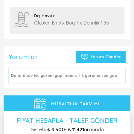
Dış Havuz
Ölçüler: En 3 x Boy 7 x Derinlik 1.55
Yorumlar
Yorum Gönder
Daha önce hiç yorum yapılmamış. İlk yorumu sen yap !
MÜSAITLIK TAKVIMI
FIYAT HESAPLA - TALEP GÖNDER
Gecelik
₺ 4.500
-
₺ 11.421
arasında