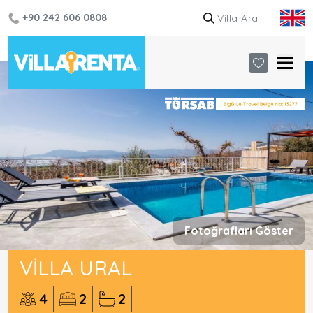
+90 242 606 0808
Fotoğrafları Göster
VILLA URAL
4
2
2