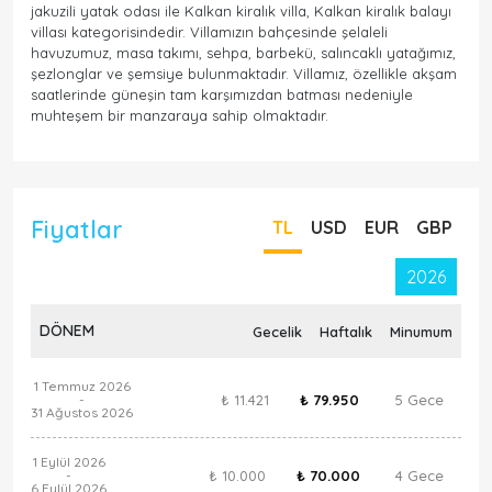
jakuzili yatak odası ile Kalkan kiralık villa, Kalkan kiralık balayı
villası kategorisindedir. Villamızın bahçesinde şelaleli
havuzumuz, masa takımı, sehpa, barbekü, salıncaklı yatağımız,
şezlonglar ve şemsiye bulunmaktadır. Villamız, özellikle akşam
saatlerinde güneşin tam karşımızdan batması nedeniyle
muhteşem bir manzaraya sahip olmaktadır.
Fiyatlar
TL
USD
EUR
GBP
2026
DÖNEM
Gecelik
Haftalık
Minumum
1 Temmuz 2026
₺ 11.421
₺ 79.950
5 Gece
-
31 Ağustos 2026
1 Eylül 2026
₺ 10.000
₺ 70.000
4 Gece
-
6 Eylül 2026