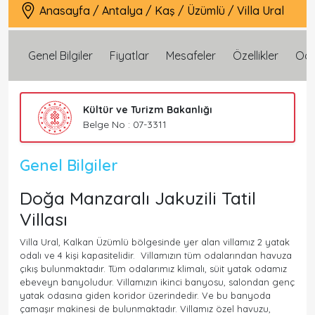
Anasayfa
/
Antalya
/
Kaş
/
Üzümlü
/
Villa Ural
Genel Bilgiler
Fiyatlar
Mesafeler
Özellikler
Oda 
Kültür ve Turizm Bakanlığı
Belge No : 07-3311
Genel Bilgiler
Doğa Manzaralı Jakuzili Tatil
Villası
Villa Ural, Kalkan Üzümlü bölgesinde yer alan villamız 2 yatak
odalı ve 4 kişi kapasitelidir. Villamızın tüm odalarından havuza
çıkış bulunmaktadır. Tüm odalarımız klimalı, süit yatak odamız
ebeveyn banyoludur. Villamızın ikinci banyosu, salondan genç
yatak odasına giden koridor üzerindedir. Ve bu banyoda
çamaşır makinesi de bulunmaktadır. Villamız özel havuzu,