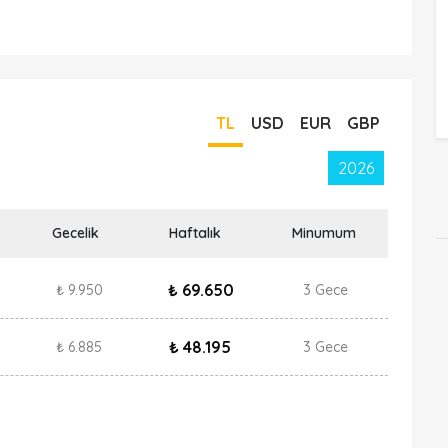
TL
USD
EUR
GBP
2026
Gecelik
Haftalık
Minumum
₺ 69.650
₺ 9.950
3 Gece
₺ 48.195
₺ 6.885
3 Gece