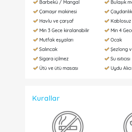
Barbekü / Mangal
Bulaşık m
Çamaşır makinesi
Çaydanlı
Havlu ve çarşaf
Kablosuz 
Min 3 Gece kiralanabilir
Min 4 Gece
Mutfak eşyaları
Ocak
Salıncak
Şezlong v
Sigara içilmez
Su ısıtıcısı
Ütü ve ütü masası
Uydu Alıcı
Kurallar