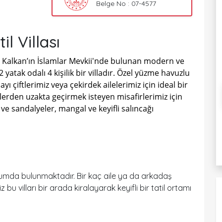
Belge No : 07-4577
l Villası
si Kalkan’ın İslamlar Mevkii'nde bulunan modern ve
 2 yatak odalı 4 kişilik bir villadır. Özel yüzme havuzlu
 çiftlerimiz veya çekirdek ailelerimiz için ideal bir
özlerden uzakta geçirmek isteyen misafirlerimiz için
 sandalyeler, mangal ve keyifli salıncağı
umda bulunmaktadır. Bir kaç aile ya da arkadaş
bu vilları bir arada kiralayarak keyifli bir tatil ortamı