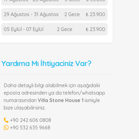
29 Ağustos - 31 Ağustos
2 Gece
₺ 23.900
05 Eylül - 07 Eylül
2 Gece
₺ 23.900
Yardıma Mı İhtiyaciniz Var?
Daha detaylı bilgi alabilmek için aşağıdaki
eposta adresinden ya da telefon/whatsapp
numarasından
Villa Stone House 1
ismiyle
bize ulaşabilirsiniz.
+90 242 606 0808
+90 532 635 9668