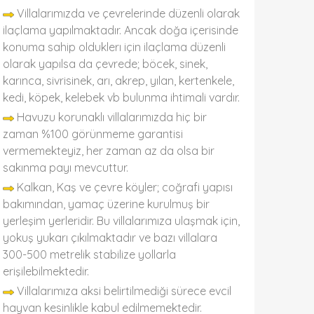
Villalarımızda ve çevrelerinde düzenli olarak
ilaçlama yapılmaktadır. Ancak doğa içerisinde
konuma sahip olduklerı için ilaçlama düzenli
olarak yapılsa da çevrede; böcek, sinek,
karınca, sivrisinek, arı, akrep, yılan, kertenkele,
kedi, köpek, kelebek vb bulunma ihtimali vardır.
Havuzu korunaklı villalarımızda hiç bir
zaman %100 görünmeme garantisi
vermemekteyiz, her zaman az da olsa bir
sakınma payı mevcuttur.
Kalkan, Kaş ve çevre köyler; coğrafi yapısı
bakımından, yamaç üzerine kurulmuş bir
yerleşim yerleridir. Bu villalarımıza ulaşmak için,
yokuş yukarı çıkılmaktadır ve bazı villalara
300-500 metrelik stabilize yollarla
erişilebilmektedir.
Villalarımıza aksi belirtilmediği sürece evcil
hayvan kesinlikle kabul edilmemektedir.