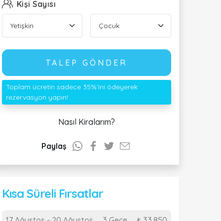
Kişi Sayısı
TALEP GÖNDER
Toplam ücretin sadece 35%'ini ödeyerek
rezervasyon yapın!
Nasıl Kiralarım?
Paylaş
Kısa Süreli Fırsatlar
17 Ağustos - 20 Ağustos
3 Gece
₺ 33.850