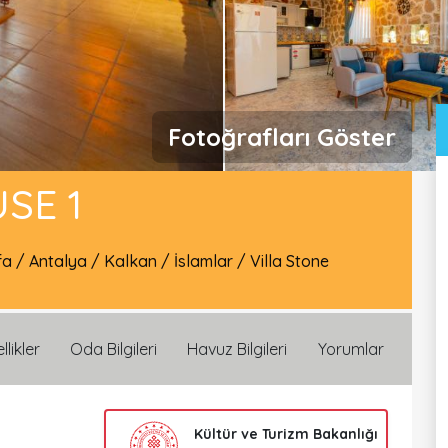
Fotoğrafları Göster
SE 1
fa
/
Antalya
/
Kalkan
/
İslamlar
/
Villa Stone
llikler
Oda Bilgileri
Havuz Bilgileri
Yorumlar
Kültür ve Turizm Bakanlığı