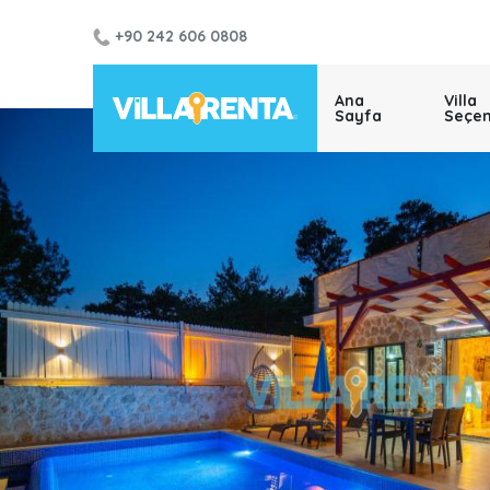
+90 242 606 0808
Ana
Villa
Sayfa
Seçen