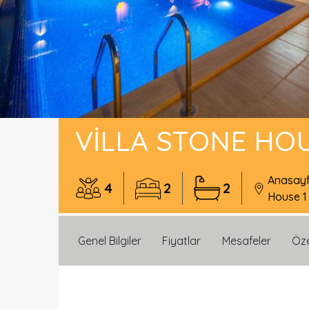
VILLA STONE HOU
Anasay
4
2
2
House 1
Genel Bilgiler
Fiyatlar
Mesafeler
Öze