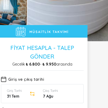
MÜSAITLIK TAKVIMI
FIYAT HESAPLA - TALEP
GÖNDER
Gecelik
₺ 6.800
-
₺ 9.950
arasında
Giriş ve çıkış tarihi
Giriş Tarihi
Çıkış Tarihi
31 Tem
7 Ağu