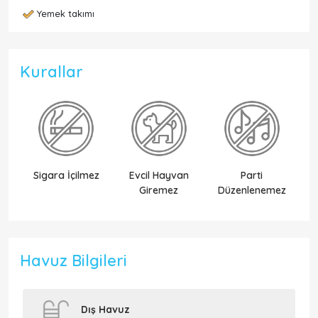
Yemek takımı
Kurallar
Sigara İçilmez
Evcil Hayvan
Parti
Ek
Giremez
Düzenlenemez
Havuz Bilgileri
Dış Havuz