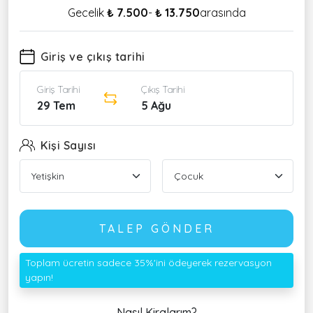
Gecelik
₺ 7.500
-
₺ 13.750
arasında
Giriş ve çıkış tarihi
Giriş Tarihi
Çıkış Tarihi
29 Tem
5 Ağu
Kişi Sayısı
TALEP GÖNDER
Toplam ücretin sadece 35%'ini ödeyerek rezervasyon
yapın!
Nasıl Kiralarım?