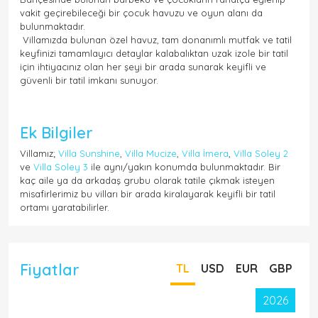
vakit geçirebileceği bir çocuk havuzu ve oyun alanı da
bulunmaktadır.
Villamızda bulunan özel havuz, tam donanımlı mutfak ve tatil
keyfinizi tamamlayıcı detaylar kalabalıktan uzak izole bir tatil
için ihtiyacınız olan her şeyi bir arada sunarak keyifli ve
güvenli bir tatil imkanı sunuyor.
Ek Bilgiler
Villamız;
Villa Sunshine
,
Villa Mucize
,
Villa İmera
,
Villa Soley 2
ve
Villa Soley 3
ile aynı/yakın konumda bulunmaktadır. Bir
kaç aile ya da arkadaş grubu olarak tatile çıkmak isteyen
misafirlerimiz bu vilları bir arada kiralayarak keyifli bir tatil
ortamı yaratabilirler.
Fiyatlar
TL
USD
EUR
GBP
2026