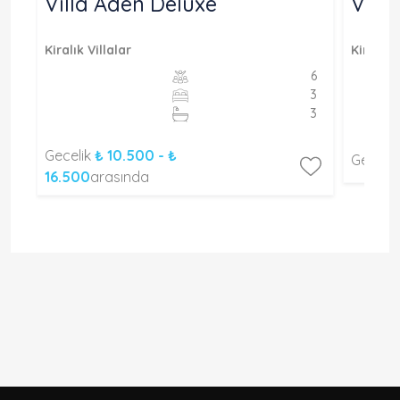
Villa Aden Deluxe
Vill
Kiralık Villalar
Kiralık V
4
6
2
3
2
3
Gecelik
₺ 10.500 - ₺
Geceli
16.500
arasında