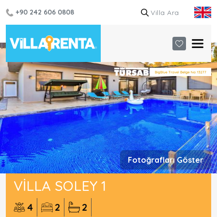
+90 242 606 0808
Fotoğrafları Göster
VILLA SOLEY 1
4
2
2