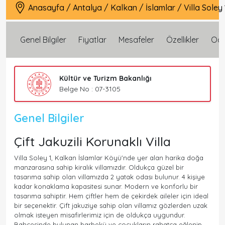
Anasayfa
/
Antalya
/
Kalkan
/
İslamlar
/
Villa Soley 
Genel Bilgiler
Fiyatlar
Mesafeler
Özellikler
Oda 
Kültür ve Turizm Bakanlığı
Belge No : 07-3105
Genel Bilgiler
Çift Jakuzili Korunaklı Villa
Villa Soley 1, Kalkan İslamlar Köyü'nde yer alan harika doğa
manzarasına sahip kiralık villamızdır. Oldukça güzel bir
tasarıma sahip olan villamızda 2 yatak odası bulunur. 4 kişiye
kadar konaklama kapasitesi sunar. Modern ve konforlu bir
tasarıma sahiptir. Hem çiftler hem de çekirdek aileler için ideal
bir seçenektir. Çift jakuziye sahip olan villamız gözlerden uzak
olmak isteyen misafirlerimiz için de oldukça uygundur.
Bahçesinde bulunan barbekü ve çocukların rahatça eğlenip