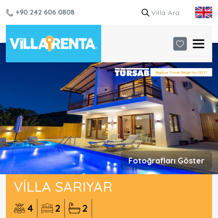
+90 242 606 0808
Fotoğrafları Göster
VILLA SARIYAR
4
2
2