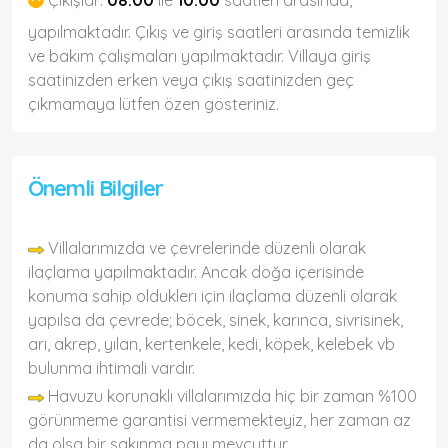
Çıkışlar:
08:00
ile
10:00
saatleri arasında,
yapılmaktadır. Çıkış ve giriş saatleri arasında temizlik
ve bakım çalışmaları yapılmaktadır. Villaya giriş
saatinizden erken veya çıkış saatinizden geç
çıkmamaya lütfen özen gösteriniz.
Önemli Bilgiler
Villalarımızda ve çevrelerinde düzenli olarak
ilaçlama yapılmaktadır. Ancak doğa içerisinde
konuma sahip olduklerı için ilaçlama düzenli olarak
yapılsa da çevrede; böcek, sinek, karınca, sivrisinek,
arı, akrep, yılan, kertenkele, kedi, köpek, kelebek vb
bulunma ihtimali vardır.
Havuzu korunaklı villalarımızda hiç bir zaman %100
görünmeme garantisi vermemekteyiz, her zaman az
da olsa bir sakınma payı mevcuttur.