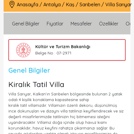
Anasayfa
/
Antalya
/
Kaş
/
Sarıbelen
/
Villa Sarıyar
Genel Bilgiler
Fiyatlar
Mesafeler
Özellikler
Oda 
Kültür ve Turizm Bakanlığı
Belge No : 07-2971
Genel Bilgiler
Kiralık Tatil Villa
Villa Sarıyar, Kalkan’ın Sarıbelen bölgesinde bulunan 2 yatak
odalı 4 kişilik konaklama kapasitesine sahip
kiralık tatil villamızdır. Villamızın özenli dekoru, düşünülmüş
ince dokunuşları ve dizaynı villa tatilinizi keyiflendirecek ve siz
değerli misafirlerimizde tatilinizin hiç bitmemesi isteğini
uyandıracaktır. Villamız doğa içinde olup havuz kısmı
korunaklıdır, havuz keyfini rahatça çıkarmanızı sağlar. Bu
sayede gözlerden uzakta olmak isteyen misafilrerimize de