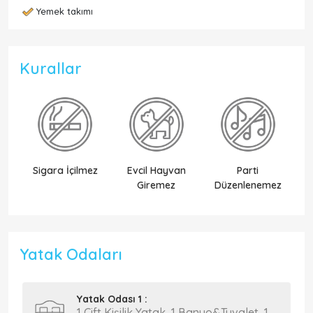
Yemek takımı
Kurallar
Sigara İçilmez
Evcil Hayvan
Parti
Ek
Giremez
Düzenlenemez
Yatak Odaları
Yatak Odası 1 :
1 Çift Kişilik Yatak, 1 Banyo&Tuvalet, 1