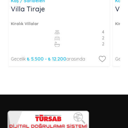
Kaş / Sarıbelen
Kaş /
Villa Tiraje
Vil
Kiralık Villalar
Kiralık
4
2
2
Gecelik
₺ 5.500 - ₺ 12.200
arasında
Gecel