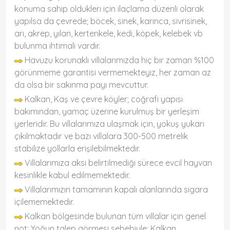
konuma sahip olduklerı için ilaçlama düzenli olarak
yapılsa da çevrede; böcek, sinek, karınca, sivrisinek,
arı, akrep, yılan, kertenkele, kedi, köpek, kelebek vb
bulunma ihtimali vardır.
Havuzu korunaklı villalarımızda hiç bir zaman %100
görünmeme garantisi vermemekteyiz, her zaman az
da olsa bir sakınma payı mevcuttur.
Kalkan, Kaş ve çevre köyler; coğrafi yapısı
bakımından, yamaç üzerine kurulmuş bir yerleşim
yerleridir. Bu villalarımıza ulaşmak için, yokuş yukarı
çıkılmaktadır ve bazı villalara 300-500 metrelik
stabilize yollarla erişilebilmektedir.
Villalarımıza aksi belirtilmediği sürece evcil hayvan
kesinlikle kabul edilmemektedir.
Villalarımızın tamamının kapalı alanlarında sigara
içilememektedir.
Kalkan bölgesinde bulunan tüm villalar için genel
not: Yoğun talep görmesi sebebiyle; Kalkan