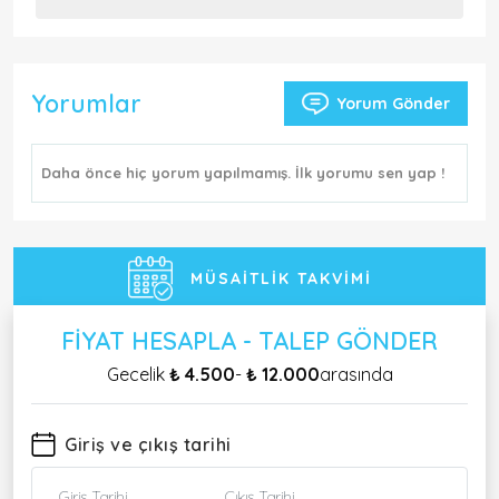
Yorumlar
Yorum Gönder
Daha önce hiç yorum yapılmamış. İlk yorumu sen yap !
MÜSAITLIK TAKVIMI
FIYAT HESAPLA - TALEP GÖNDER
Gecelik
₺ 4.500
-
₺ 12.000
arasında
Giriş ve çıkış tarihi
Giriş Tarihi
Çıkış Tarihi