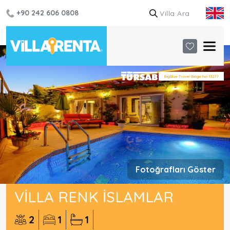
+90 242 606 0808
Fotoğrafları Göster
VILLA RENK İSLAMLAR
2
1
1