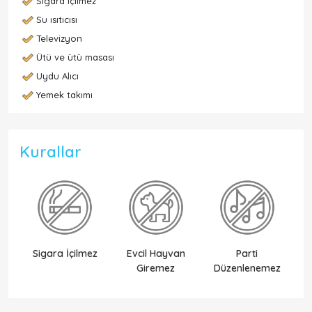
Sigara içilmez
Su ısıtıcısı
Televizyon
Ütü ve ütü masası
Uydu Alıcı
Yemek takımı
Kurallar
Sigara İçilmez
Evcil Hayvan
Parti
Ek
Giremez
Düzenlenemez