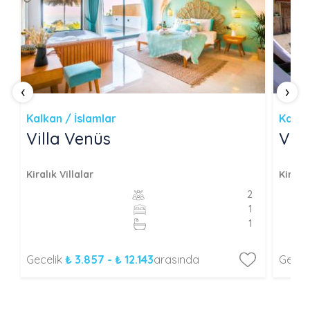
‹
›
Kalkan / İslamlar
Kalka
Villa Venüs
Vill
Kiralık Villalar
Kiralık
2
1
1
Gecelik
₺ 3.857 - ₺ 12.143
arasında
Gecel