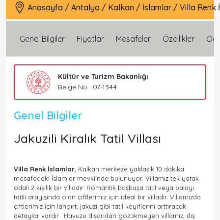
Anasayfa
/
Antalya
/
Kalkan
/
İslamlar
/
Villa Renk 
Genel Bilgiler
Fiyatlar
Mesafeler
Özellikler
Oda 
Kültür ve Turizm Bakanlığı
Belge No : 07-1344
Genel Bilgiler
Jakuzili Kiralık Tatil Villası
Villa Renk İslamlar
, Kalkan merkeze yaklaşık 10 dakika
mesafedeki İslamlar mevkiinde bulunuyor. Villamız tek yatak
odalı 2 kişilik bir villadır. Romantik başbaşa tatil veya balayı
tatili arayışında olan çiftlerimiz için ideal bir villadır. Villamızda
çiftlerimiz için langırt, jakuzi gibi tatil keyiflerini arttıracak
detaylar vardır. Havuzu dışarıdan gözükmeyen villamız, dış