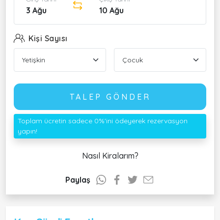
3 Ağu
10 Ağu
Kişi Sayısı
TALEP GÖNDER
Toplam ücretin sadece 0%'ini ödeyerek rezervasyon
yapın!
Nasıl Kiralarım?
Paylaş