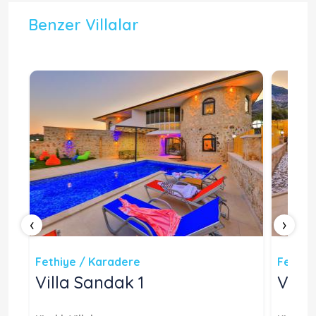
Benzer Villalar
‹
›
Fethiye / Karadere
Fethiy
Villa Sandak 1
Vill