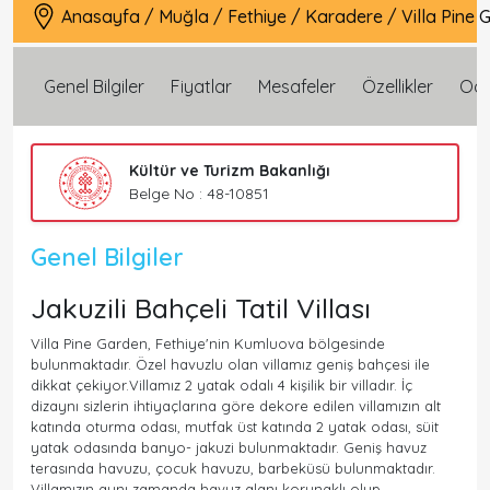
Anasayfa
/
Muğla
/
Fethiye
/
Karadere
/
Villa Pine
Genel Bilgiler
Fiyatlar
Mesafeler
Özellikler
Oda 
Kültür ve Turizm Bakanlığı
Belge No : 48-10851
Genel Bilgiler
Jakuzili Bahçeli Tatil Villası
Villa Pine Garden, Fethiye'nin Kumluova bölgesinde
bulunmaktadır. Özel havuzlu olan villamız geniş bahçesi ile
dikkat çekiyor.Villamız 2 yatak odalı 4 kişilik bir villadır. İç
dizaynı sizlerin ihtiyaçlarına göre dekore edilen villamızın alt
katında oturma odası, mutfak üst katında 2 yatak odası, süit
yatak odasında banyo- jakuzi bulunmaktadır. Geniş havuz
terasında havuzu, çocuk havuzu, barbeküsü bulunmaktadır.
Villamızın aynı zamanda havuz alanı korunaklı olup