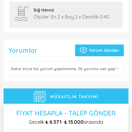
Sığ Havuz
Ölçüler: En 2 x Boy 2 x Derinlik 0.40
Yorumlar
Yorum Gönder
Daha önce hiç yorum yapılmamış. İlk yorumu sen yap !
MÜSAITLIK TAKVIMI
FIYAT HESAPLA - TALEP GÖNDER
Gecelik
₺ 6.571
-
₺ 15.000
arasında