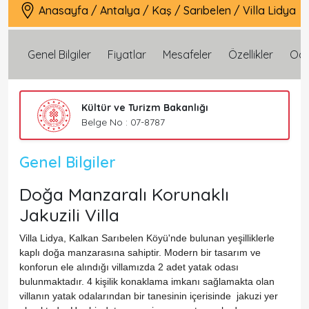
Anasayfa
/
Antalya
/
Kaş
/
Sarıbelen
/
Villa Lidya
Genel Bilgiler
Fiyatlar
Mesafeler
Özellikler
Oda 
Kültür ve Turizm Bakanlığı
Belge No : 07-8787
Genel Bilgiler
Doğa Manzaralı Korunaklı
Jakuzili Villa
Villa Lidya, Kalkan Sarıbelen Köyü'nde bulunan yeşilliklerle
kaplı doğa manzarasına sahiptir. Modern bir tasarım ve
konforun ele alındığı villamızda 2 adet yatak odası
bulunmaktadır. 4 kişilik konaklama imkanı sağlamakta olan
villanın yatak odalarından bir tanesinin içerisinde jakuzi yer