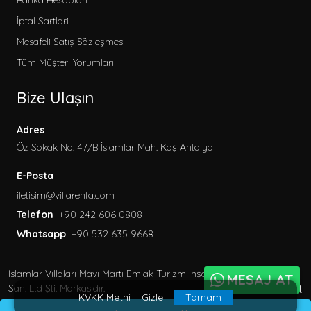
Banka Hesapları
İptal Sartlari
Mesafeli Satış Sözleşmesi
Tüm Müşteri Yorumları
Bize Ulaşın
Adres
Öz Sokak No: 47/B İslamlar Mah. Kaş Antalya
E-Posta
iletisim@villarenta.com
Telefon
+90 242 606 0808
Whatsapp
+90 532 635 9668
İslamlar Villaları Mavi Martı Emlak Turizm inşaat Tic. Ve
MESAJ AT
BöcekSoft
San. Ltd Şti. Markasıdır.
KVKK Metni
Gizle
Tamam
© 2013 - 2023 Her Hakkı Saklıdır.