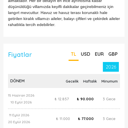
almaktadır. Her bir detayın en ince ayrıntısına kadar
düşünüldüğü villamızda keyifli dakikalar geçirebilmeniz için
langırt mevcuttur. Havuz ve havuz terası korunaklı hale
getirilen kiralık villamızı aileler, balayı çiftleri ve çekirdek aileler
rahatlıkla tercih edebilirler.
Fiyatlar
TL
USD
EUR
GBP
2026
DÖNEM
Gecelik
Haftalık
Minumum
15 Haziran 2026
₺ 12.857
₺ 90.000
3 Gece
-
10 Eylül 2026
11 Eylül 2026
₺ 11.000
₺ 77.000
3 Gece
-
20 Eylül 2026