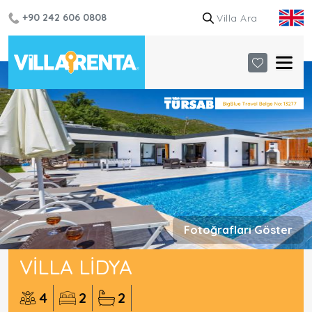
+90 242 606 0808
Fotoğrafları Göster
VILLA LIDYA
4
2
2