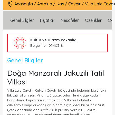
Anasayfa
/
Antalya
/
Kaş
/
Çavdır
/
Villa Lale Çavdı
Genel Bilgiler
Fiyatlar
Mesafeler
Özellikler
Oda 
Kültür ve Turizm Bakanlığı
Belge No : 07-10318
Genel Bilgiler
Doğa Manzaralı Jakuzili Tatil
Villası
Villa Lale Çavdır, Kalkan Çavdır bölgesinde bulunan korunaklı
lük tatil villamızdır. Villamız 3 yatak odası ile 6 kişiye kadar
konaklama kapasitesi sunmaktadır. Villamız kalabalık
ailelerimiz veya arkadaş gruplarımız için ideal bir villadir. Suit
yatak odasında geniş çift kişilik jakuzisi vardır. Bu jakuzi
sayesinde tüm yılın yorgunluğunu atıp keyifli bir tatil