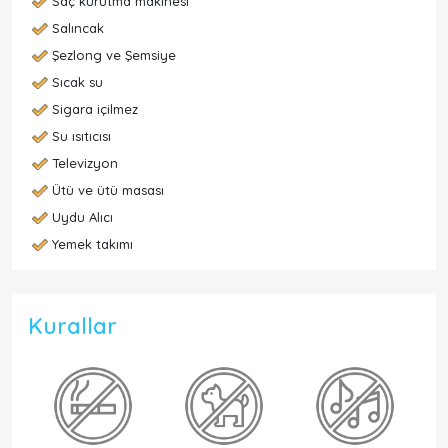
Saç kurutma makinesi
Salıncak
Şezlong ve Şemsiye
Sıcak su
Sigara içilmez
Su ısıtıcısı
Televizyon
Ütü ve ütü masası
Uydu Alıcı
Yemek takımı
Kurallar