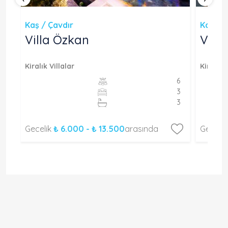
Kaş / Çavdır
Kaş / 
Villa Özkan
Vill
Kiralık Villalar
Kiralık V
6
6
3
3
3
3
Gecelik
₺ 6.000 - ₺ 13.500
arasında
Geceli