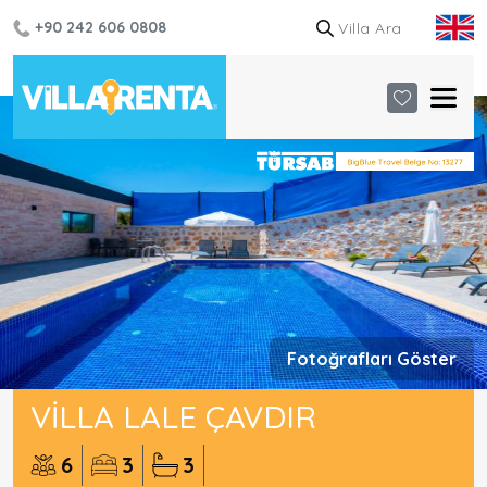
+90 242 606 0808
Fotoğrafları Göster
VILLA LALE ÇAVDIR
6
3
3