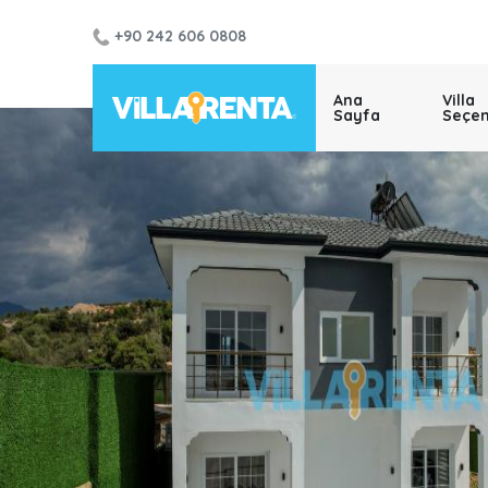
+90 242 606 0808
Ana
Villa
Sayfa
Seçen