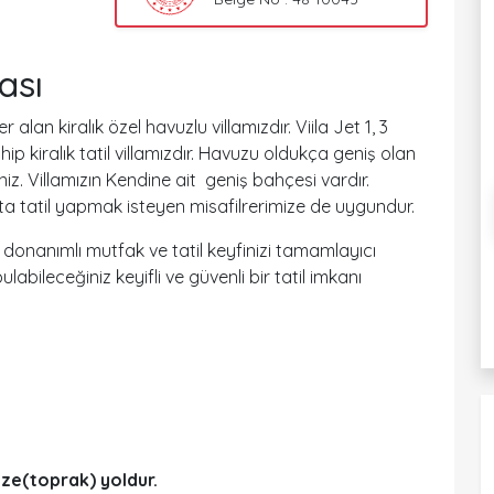
lası
lan kiralık özel havuzlu villamızdır. Viila Jet 1, 3
ip kiralık tatil villamızdır. Havuzu oldukça geniş olan
iniz. Villamızın Kendine ait geniş bahçesi vardır.
ta tatil yapmak isteyen misafilrerimize de uygundur.
am donanımlı mutfak ve tatil keyfinizi tamamlayıcı
ulabileceğiniz keyifli ve güvenli bir tatil imkanı
lize(toprak) yoldur.