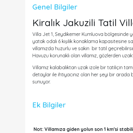
Genel Bilgiler
Kiralık Jakuzili Tatil Vil
Villa Jet 1, Seydikemer Kumluova bölgesinde yer a
yatak odalı 6 kişilik konaklama kapasitesine sah
villamızda huzurlu ve sakin bir tatil geçirebilirs
Havuzu korunaklı olan villamız, gözlerden uzak
Villamız kalabalıktan uzak izole bir tatiliçin t
detaylar ile ihtiyacınız olan her şeyi bir arada b
sunuyor.
Ek Bilgiler
Not: Villamıza giden yolun son 1 km'si stabi