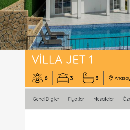
VILLA JET 1
6
3
3
Anasa
Genel Bilgiler
Fiyatlar
Mesafeler
Öze