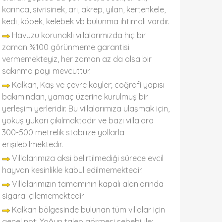
karınca, sivrisinek, arı, akrep, yılan, kertenkele,
kedi, köpek, kelebek vb bulunma ihtimali vardır.
Havuzu korunaklı villalarımızda hiç bir
zaman %100 görünmeme garantisi
vermemekteyiz, her zaman az da olsa bir
sakınma payı mevcuttur.
Kalkan, Kaş ve çevre köyler; coğrafi yapısı
bakımından, yamaç üzerine kurulmuş bir
yerleşim yerleridir. Bu villalarımıza ulaşmak için,
yokuş yukarı çıkılmaktadır ve bazı villalara
300-500 metrelik stabilize yollarla
erişilebilmektedir.
Villalarımıza aksi belirtilmediği sürece evcil
hayvan kesinlikle kabul edilmemektedir.
Villalarımızın tamamının kapalı alanlarında
sigara içilememektedir.
Kalkan bölgesinde bulunan tüm villalar için
genel not: Yoğun talep görmesi sebebiyle;