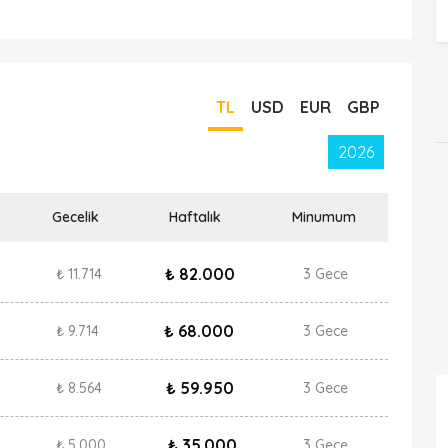
TL
USD
EUR
GBP
2026
Gecelik
Haftalık
Minumum
₺ 82.000
₺ 11.714
3 Gece
₺ 68.000
₺ 9.714
3 Gece
₺ 59.950
₺ 8.564
3 Gece
₺ 35.000
₺ 5.000
3 Gece