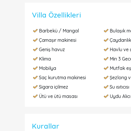
Villa Özellikleri
Barbekü / Mangal
Bulaşık m
Çamaşır makinesi
Çaydanlı
Geniş havuz
Havlu ve 
Klima
Min 3 Gece
Mobilya
Mutfak eş
Saç kurutma makinesi
Şezlong v
Sigara içilmez
Su ısıtıcısı
Ütü ve ütü masası
Uydu Alıcı
Kurallar