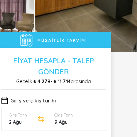
MÜSAITLIK TAKVIMI
FIYAT HESAPLA - TALEP
GÖNDER
Gecelik
₺ 4.279
-
₺ 11.714
arasında
Giriş ve çıkış tarihi
Giriş Tarihi
Çıkış Tarihi
2 Ağu
9 Ağu