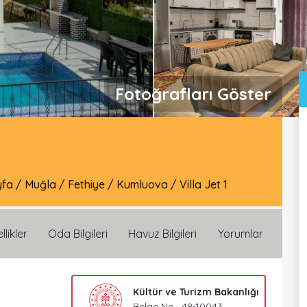
Fotoğrafları Göster
yfa
/
Muğla
/
Fethiye
/
Kumluova
/
Villa Jet 1
llikler
Oda Bilgileri
Havuz Bilgileri
Yorumlar
Kültür ve Turizm Bakanlığı
Belge No : 48-10043