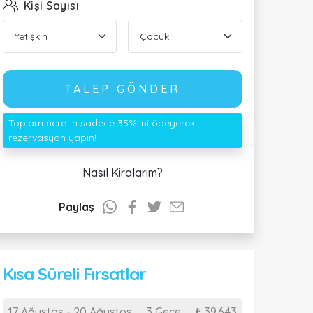
Kişi Sayısı
TALEP GÖNDER
Toplam ücretin sadece 35%'ini ödeyerek
rezervasyon yapın!
Nasıl Kiralarım?
Paylaş
Kısa Süreli Fırsatlar
17 Ağustos - 20 Ağustos
3 Gece
₺ 39.643