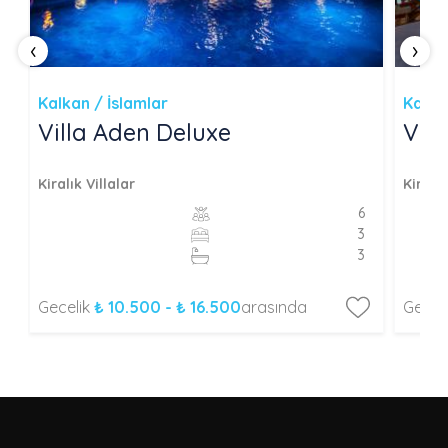
‹
›
Kalkan / İslamlar
Kalka
Villa Aden Deluxe
Vil
Kiralık Villalar
Kiralık
6
3
3
Gecelik
₺ 10.500 - ₺ 16.500
arasında
Gecel