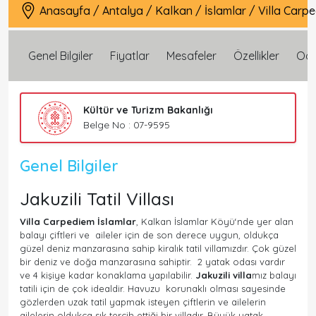
Anasayfa
/
Antalya
/
Kalkan
/
İslamlar
/
Villa Carp
Genel Bilgiler
Fiyatlar
Mesafeler
Özellikler
Oda 
Kültür ve Turizm Bakanlığı
Belge No : 07-9595
Genel Bilgiler
Jakuzili Tatil Villası
Villa Carpediem İslamlar
, Kalkan İslamlar Köyü‘nde yer alan
balayı çiftleri ve aileler için de son derece uygun, oldukça
güzel deniz manzarasına sahip kiralık tatil villamızdır. Çok güzel
bir deniz ve doğa manzarasına sahiptir. 2 yatak odası vardır
ve 4 kişiye kadar konaklama yapılabilir.
Jakuzili villa
mız balayı
tatili için de çok idealdir. Havuzu korunaklı olması sayesinde
gözlerden uzak tatil yapmak isteyen çiftlerin ve ailelerin
ailelerin oldukça sık tercih ettiği bir villadır. Büyük yatak