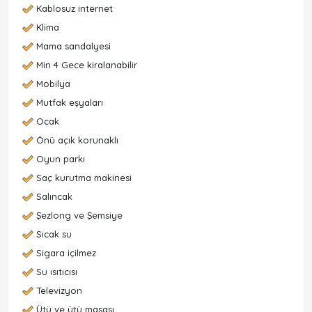
Kablosuz internet
Klima
Mama sandalyesi
Min 4 Gece kiralanabilir
Mobilya
Mutfak eşyaları
Ocak
Önü açık korunaklı
Oyun parkı
Saç kurutma makinesi
Salıncak
Şezlong ve Şemsiye
Sıcak su
Sigara içilmez
Su ısıtıcısı
Televizyon
Ütü ve ütü masası