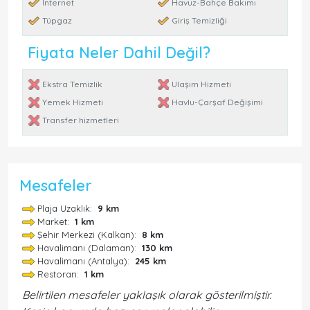
İnternet
Havuz-Bahçe Bakımı
Tüpgaz
Giriş Temizliği
Fiyata Neler Dahil Değil?
Ekstra Temizlik
Ulaşım Hizmeti
Yemek Hizmeti
Havlu-Çarşaf Değişimi
Transfer hizmetleri
Mesafeler
Plaja Uzaklık:
9 km
Market:
1 km
Şehir Merkezi (Kalkan):
8 km
Havalimanı (Dalaman):
130 km
Havalimanı (Antalya):
245 km
Restoran:
1 km
Belirtilen mesafeler yaklaşık olarak gösterilmiştir.