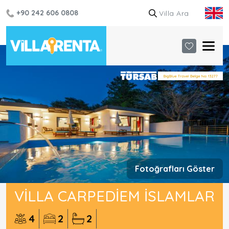
+90 242 606 0808
Fotoğrafları Göster
VILLA CARPEDIEM İSLAMLAR
4
2
2