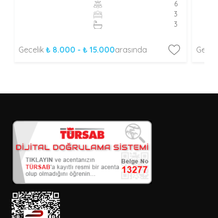
6
3
3
Gecelik
₺ 8.000 - ₺ 15.000
arasında
Gecel