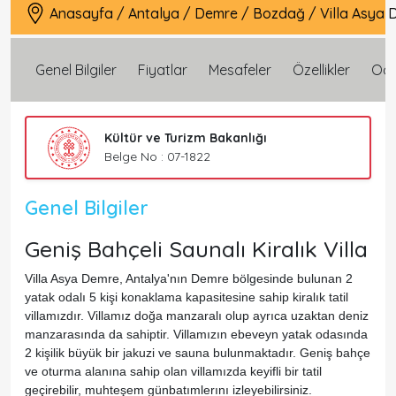
Anasayfa
/
Antalya
/
Demre
/
Bozdağ
/
Villa Asya
Genel Bilgiler
Fiyatlar
Mesafeler
Özellikler
Oda 
Kültür ve Turizm Bakanlığı
Belge No : 07-1822
Genel Bilgiler
Geniş Bahçeli Saunalı Kiralık Villa
Villa Asya Demre, Antalya'nın Demre bölgesinde bulunan 2
yatak odalı 5 kişi konaklama kapasitesine sahip kiralık tatil
villamızdır. Villamız doğa manzaralı olup ayrıca uzaktan deniz
manzarasında da sahiptir. Villamızın ebeveyn yatak odasında
2 kişilik büyük bir jakuzi ve sauna bulunmaktadır. Geniş bahçe
ve oturma alanına sahip olan villamızda keyifli bir tatil
geçirebilir, muhteşem günbatımlerını izleyebilirsiniz.