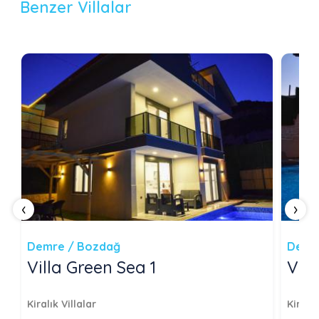
Benzer Villalar
‹
›
Demre / Bozdağ
Demr
Villa Green Sea 1
Vill
Kiralık Villalar
Kiralık