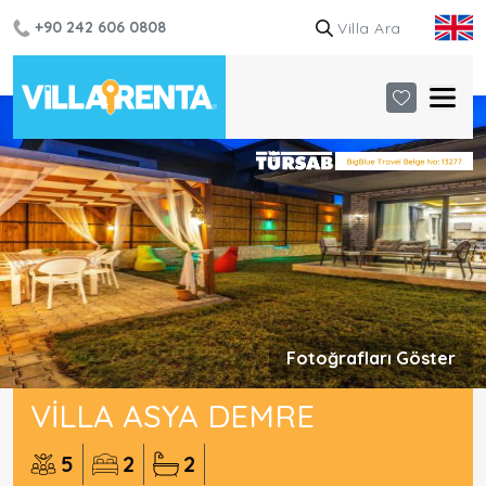
+90 242 606 0808
Fotoğrafları Göster
VILLA ASYA DEMRE
5
2
2