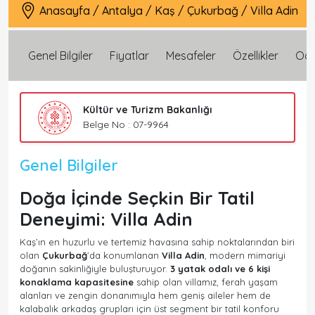
Anasayfa
/
Antalya
/
Kaş
/
Çukurbağ
/
Villa Adin
Genel Bilgiler
Fiyatlar
Mesafeler
Özellikler
Oda 
Kültür ve Turizm Bakanlığı
Belge No : 07-9964
Genel Bilgiler
Doğa İçinde Seçkin Bir Tatil
Deneyimi: Villa Adin
Kaş’ın en huzurlu ve tertemiz havasına sahip noktalarından biri
olan
Çukurbağ
’da konumlanan
Villa Adin
, modern mimariyi
doğanın sakinliğiyle buluşturuyor.
3 yatak odalı ve 6 kişi
konaklama kapasitesine
sahip olan villamız, ferah yaşam
alanları ve zengin donanımıyla hem geniş aileler hem de
kalabalık arkadaş grupları için üst segment bir tatil konforu