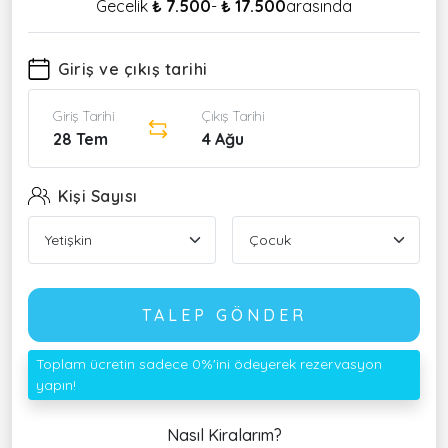
Gecelik
₺ 7.500
-
₺ 17.500
arasında
Giriş ve çıkış tarihi
Giriş Tarihi
Çıkış Tarihi
28 Tem
4 Ağu
Kişi Sayısı
TALEP GÖNDER
Toplam ücretin sadece 0%'ini ödeyerek rezervasyon
yapın!
Nasıl Kiralarım?