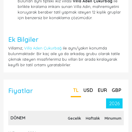
bulunan aynı tipteki ikiz villası
Villa Aden Çukurbağ
ile
birlikte kiralama imkanı sunan Villa Adin, mahremiyetini
koruyarak beraber tatil yapmak isteyen 12 kişilik gruplar
için benzersiz bir konaklama çözümüdür.
Ek Bilgiler
Villamız;
Villa Aden Çukurbağ
ile aynı/yakın konumda
bulunmaktadır. Bir kaç aile ya da arkadaş grubu olarak tatile
çıkmak isteyen misafirlerimiz bu vilları bir arada kiralayarak
keyifli bir tatil ortamı yaratabilirler.
Fiyatlar
TL
USD
EUR
GBP
2026
DÖNEM
Gecelik
Haftalık
Minumum