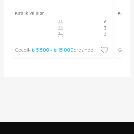
Kiralık Villalar
Kiralık 
6
6
3
3
3
3
Gecelik
₺ 5.500 - ₺ 15.000
arasında
Geceli