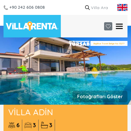
+90 242 606 0808
Fotoğrafları Göster
VILLA ADIN
6
3
3