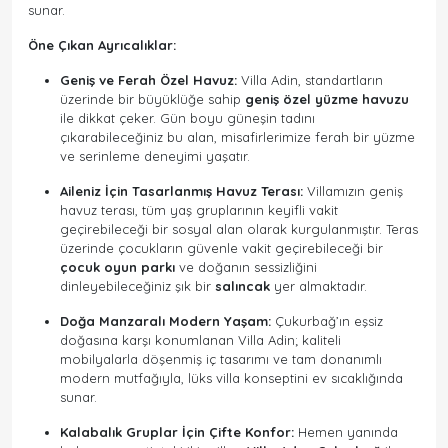
sunar.
Öne Çıkan Ayrıcalıklar:
Geniş ve Ferah Özel Havuz:
Villa Adin, standartların
üzerinde bir büyüklüğe sahip
geniş özel yüzme havuzu
ile dikkat çeker. Gün boyu güneşin tadını
çıkarabileceğiniz bu alan, misafirlerimize ferah bir yüzme
ve serinleme deneyimi yaşatır.
Aileniz İçin Tasarlanmış Havuz Terası:
Villamızın geniş
havuz terası, tüm yaş gruplarının keyifli vakit
geçirebileceği bir sosyal alan olarak kurgulanmıştır. Teras
üzerinde çocukların güvenle vakit geçirebileceği bir
çocuk oyun parkı
ve doğanın sessizliğini
dinleyebileceğiniz şık bir
salıncak
yer almaktadır.
Doğa Manzaralı Modern Yaşam:
Çukurbağ’ın eşsiz
doğasına karşı konumlanan Villa Adin; kaliteli
mobilyalarla döşenmiş iç tasarımı ve tam donanımlı
modern mutfağıyla, lüks villa konseptini ev sıcaklığında
sunar.
Kalabalık Gruplar İçin Çifte Konfor:
Hemen yanında