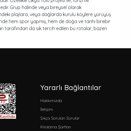
r. Özellikle Likya Yolu projesi ile, turizme
ndedir. Grup halinde veya bireysel olarak
indeki plajlara, veya dağlarda kurulu köylere yürüyüş
esinde hem spor yapmış, hem de doğa ve tarihi birebir
rı tarafından da sık tercih edilen bu rotalar, bazen
Yararlı Bağlantılar
Hakkımızda
İletişim
Sıkça Sorulan Sorular
Kiralama Şartları