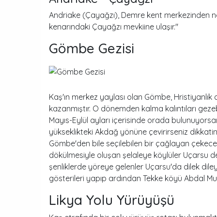
Andriake (Çayağzı), Demre kent merkezinden ne
kenarındaki Çayağzı mevkiine ulaşır."
Gömbe Gezisi
Kaş'ın merkez yaylası olan Gömbe, Hristiyanlı
kazanmıştır. O dönemden kalma kalıntıları gezebi
Mayıs-Eylül ayları içerisinde orada bulunuyorsa
yükseklikteki Akdağ yönüne çevirirseniz dikkati
Gömbe'den bile seçilebilen bir çağlayan çekecek
dökülmesiyle oluşan şelaleye köylüler Uçarsu d
şenliklerde yöreye gelenler Uçarsu'da dilek dile
gösterileri yapıp ardından Tekke köyü Abdal Mus
Likya Yolu Yürüyüşü