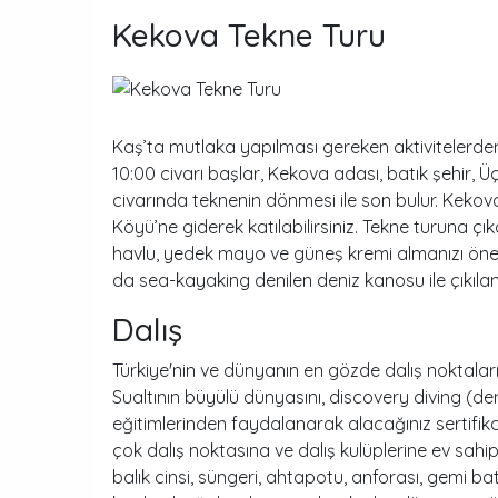
Kekova Tekne Turu
Kaş’ta mutlaka yapılması gereken aktivitelerden 
10:00 civarı başlar, Kekova adası, batık şehir, 
civarında teknenin dönmesi ile son bulur. Keko
Köyü’ne giderek katılabilirsiniz. Tekne turuna ç
havlu, yedek mayo ve güneş kremi almanızı öner
da sea-kayaking denilen deniz kanosu ile çıkılan 
Dalış
Türkiye'nin ve dünyanın en gözde dalış noktalar
Sualtının büyülü dünyasını, discovery diving (den
eğitimlerinden faydalanarak alacağınız sertifikayl
çok dalış noktasına ve dalış kulüplerine ev sahi
balık cinsi, süngeri, ahtapotu, anforası, gemi b