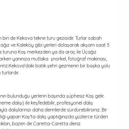
biri de Kekova tekne turu gezisidir. Turlar sabah
Üçağız ve Kaleköy gibi yerleri dolaşarak akşam saat 5
va turuna Kaş merkezden ya da araç ile Üçağız
ıkarken yanınıza mutlaka şnorkel, fotoğraf makinası,
iriz.Kekova'daki batık şehri gezmenin bir başka yolu
turlardır.
ının bulunduğu yerlerin başında şüphesiz Kaş gelir.
eme dalışı) ile keşfedebilir, profesyonel dalış
a dalışlarınızı daha derinlerde sürdürebilirsiniz. Bir
pliği yapan Kaş'ta dalış yaptığınızda yüzlerce türden
atıkları, bazen de Caretta-Caretta deniz