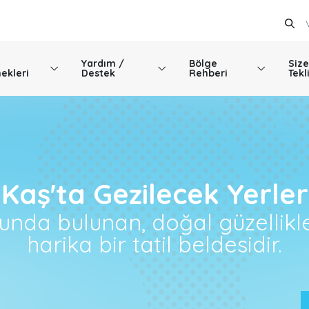
Yardım /
Bölge
Size
ekleri
Destek
Rehberi
Tekl
Kaş'ta Gezilecek Yerler
cunda bulunan, doğal güzellikle
harika bir tatil beldesidir.