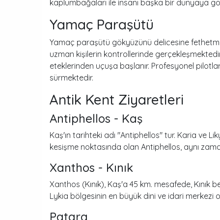
kaplumbağaları ile insanı başka bir dünyaya gö
Yamaç Paraşütü
Yamaç paraşütü gökyüzünü delicesine fethetmen
uzman kişilerin kontrollerinde gerçekleşmektedir
eteklerinden uçuşa başlanır. Profesyonel pilotl
sürmektedir.
Antik Kent Ziyaretleri
Antiphellos - Kaş
Kaş'ın tarihteki adı "Antiphellos" tur. Karia ve L
kesişme noktasında olan Antiphellos, aynı zaman
Xanthos - Kınık
Xanthos (Kınık), Kaş'a 45 km. mesafede, Kınık b
Lykia bölgesinin en büyük dini ve idari merkezi 
Patara