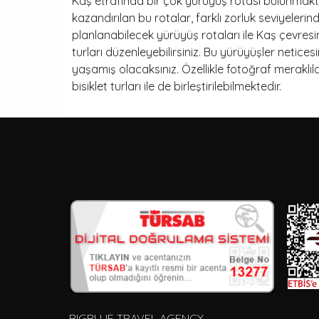
Kaş etrafında bir çok yürüyüş rotası bulunmaktadı
kazandırılan bu rotalar, farklı zorluk seviyeleri
planlanabilecek yürüyüş rotaları ile Kaş çevres
turları düzenleyebilirsiniz. Bu yürüyüşler netic
yaşamış olacaksınız. Özellikle fotoğraf meraklıla
bisiklet turları ile de birleştirilebilmektedir.
BIGBLUE TRAVEL AGENCY