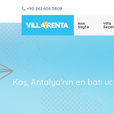
+90 242 606 0808
Ana
Villa
Sayfa
Seçen
Kaş, Antalya’nın en batı u