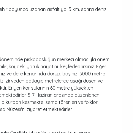
hir boyunca uzanan asfalt yol 5 km. sonra deniz
k döneminde piskoposluğun merkezi olmasıyla önem
lir, köydeki yörük hayatını keşfedebilirsiniz. Eğer
nız ve dere kenarında durup, başınızı 3000 metre
nizi zirveden patlayıp metrelerce aşağı düşen ve
tir. Eriyen kar sularının 60 metre yüksekten
emektedirler. 5-7 Haziran arasında düzenlenen
yip kurban kesmekte, sema törenleri ve folklor
a Müzesi'ni ziyaret etmektedirler.