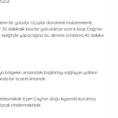
türür.
in bir yoludur. Uçuşlar donanımlı malzemelerle,
. 30 dakikalık kısa bir yolculuktan sonra Asaz Dağı’nın
ar eşliğinde yapacağınız bu aktivite ortalama 40 dakika
ikya bölgeleri arasındaki bağlantıyı sağlayan yolların
da bir ticaret limanıdır.
eldesindedir. Eşen Çayı'nın doğu kıyısında kurulmuş
olarak nitelenmektedir.