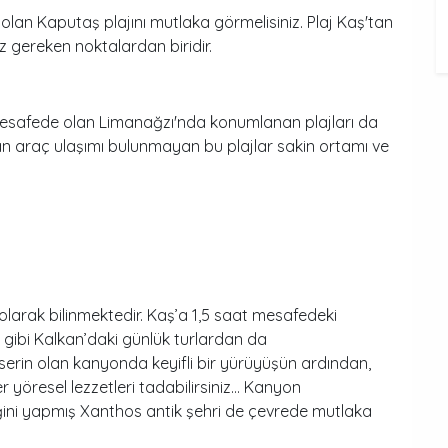
lan Kaputaş plajını mutlaka görmelisiniz. Plaj Kaş'tan
 gereken noktalardan biridir.
mesafede olan Limanağzı'nda konumlanan plajları da
n araç ulaşımı bulunmayan bu plajlar sakin ortamı ve
larak bilinmektedir. Kaş’a 1,5 saat mesafedeki
 gibi Kalkan’daki günlük turlardan da
e serin olan kanyonda keyifli bir yürüyüşün ardından,
r yöresel lezzetleri tadabilirsiniz… Kanyon
liğini yapmış Xanthos antik şehri de çevrede mutlaka