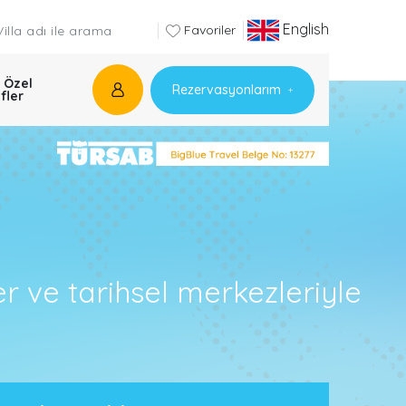
English
Favoriler
 Özel
Rezervasyonlarım
ifler
r ve tarihsel merkezleriyle