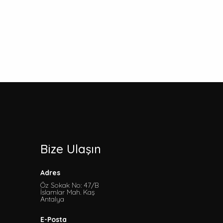
Bize Ulaşın
Adres
Öz Sokak No: 47/B
İslamlar Mah. Kaş
Antalya
E-Posta