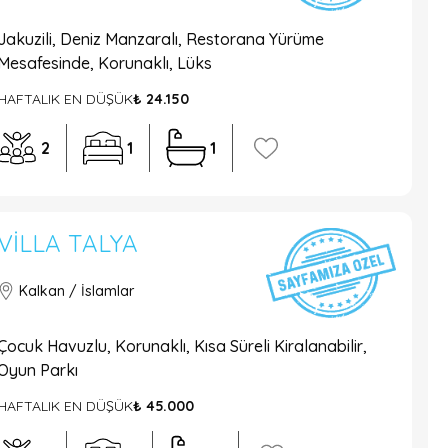
Jakuzili, Deniz Manzaralı, Restorana Yürüme
Mesafesinde, Korunaklı, Lüks
HAFTALIK EN DÜŞÜK
₺ 24.150
2
1
1
VILLA TALYA
Kalkan / İslamlar
Çocuk Havuzlu, Korunaklı, Kısa Süreli Kiralanabilir,
Oyun Parkı
HAFTALIK EN DÜŞÜK
₺ 45.000