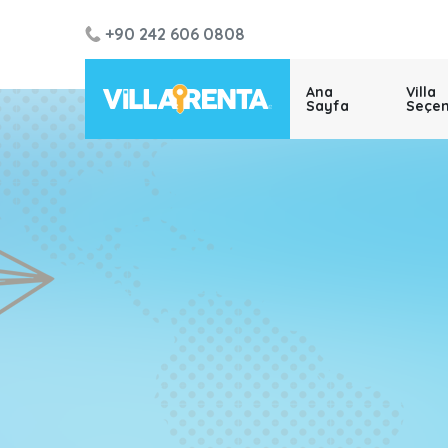
+90 242 606 0808
Ana
Villa
Sayfa
Seçen