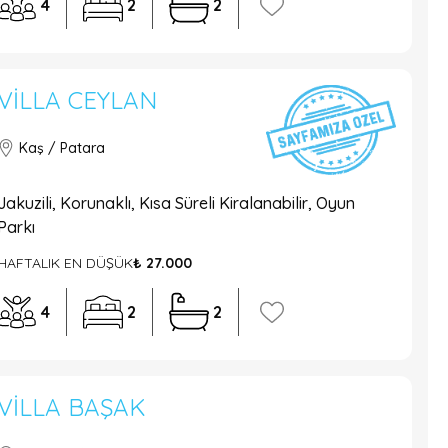
4
2
2
VILLA CEYLAN
Kaş / Patara
Jakuzili, Korunaklı, Kısa Süreli Kiralanabilir, Oyun
Parkı
HAFTALIK EN DÜŞÜK
₺ 27.000
4
2
2
VILLA BAŞAK