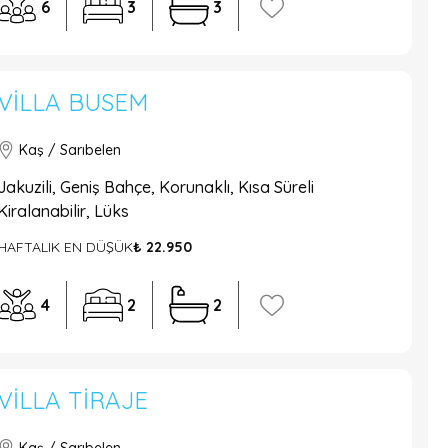
6
3
3
VILLA BUSEM
Kaş / Sarıbelen
Jakuzili, Geniş Bahçe, Korunaklı, Kısa Süreli
Kiralanabilir, Lüks
HAFTALIK EN DÜŞÜK
₺ 22.950
4
2
2
VILLA TIRAJE