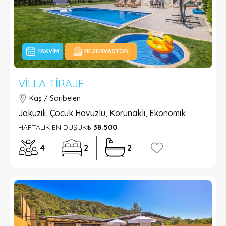
TAKVIM
REZERVASYON
VILLA TIRAJE
Kaş / Sarıbelen
Jakuzili, Çocuk Havuzlu, Korunaklı, Ekonomik
HAFTALIK EN DÜŞÜK
₺ 38.500
4
2
2