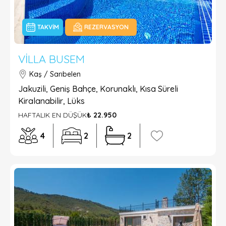
TAKVIM
REZERVASYON
VILLA BUSEM
Kaş / Sarıbelen
Jakuzili, Geniş Bahçe, Korunaklı, Kısa Süreli
Kiralanabilir, Lüks
HAFTALIK EN DÜŞÜK
₺ 22.950
4
2
2