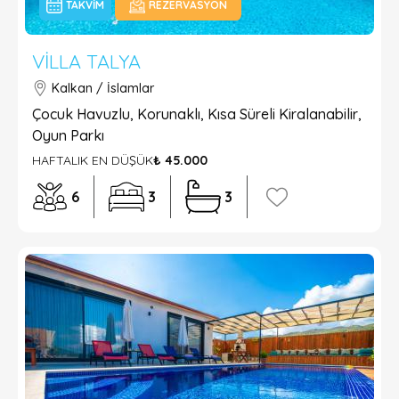
TAKVIM
REZERVASYON
VILLA TALYA
Kalkan / İslamlar
Çocuk Havuzlu, Korunaklı, Kısa Süreli Kiralanabilir,
Oyun Parkı
HAFTALIK EN DÜŞÜK
₺ 45.000
6
3
3