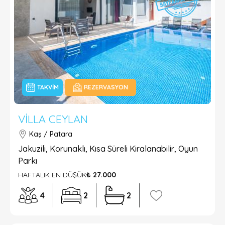
TAKVIM
REZERVASYON
VILLA CEYLAN
Kaş / Patara
Jakuzili, Korunaklı, Kısa Süreli Kiralanabilir, Oyun
Parkı
HAFTALIK EN DÜŞÜK
₺ 27.000
4
2
2