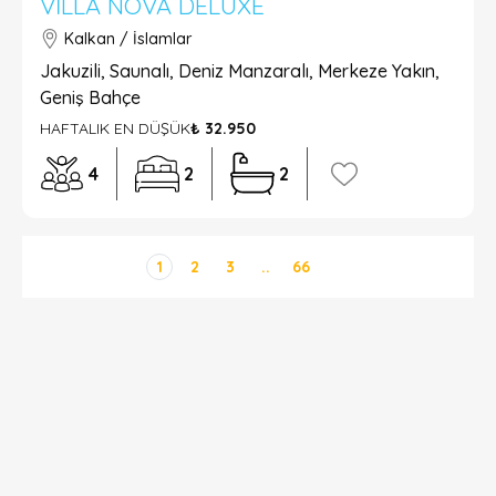
VILLA NOVA DELUXE
Kalkan / İslamlar
Jakuzili, Saunalı, Deniz Manzaralı, Merkeze Yakın,
Geniş Bahçe
HAFTALIK EN DÜŞÜK
₺ 32.950
4
2
2
1
2
3
..
66
DETAYLI ARAMA
Sadece İndirimli Seçenekler