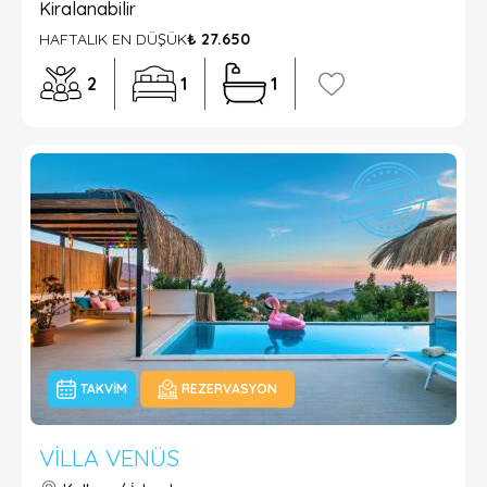
Kiralanabilir
HAFTALIK EN DÜŞÜK
₺ 27.650
2
1
1
TAKVIM
REZERVASYON
VILLA VENÜS