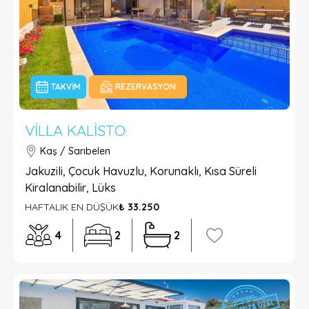
TAKVIM
REZERVASYON
VILLA KALISTO
Kaş / Sarıbelen
Jakuzili, Çocuk Havuzlu, Korunaklı, Kısa Süreli
Kiralanabilir, Lüks
HAFTALIK EN DÜŞÜK
₺ 33.250
4
2
2