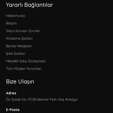
Yararlı Bağlantılar
Hakkımızda
İletişim
Kategoriler
Sıkça Sorulan Sorular
Erken Rezervasyon
Kiralama Şartları
2026 Kiralık Villa
Banka Hesapları
Korunaklı Villalar
İptal Sartlari
Balayı Villaları
Mesafeli Satış Sözleşmesi
Sitemize Özel
Tüm Müşteri Yorumları
Çocuk Havuzlu Villalar
Bize Ulaşın
Bahçeli Villalar
Deniz Manzaralı Villalar
Adres
Evcil Hayvan Dostu Villalar
Öz Sokak No: 47/B İslamlar Mah. Kaş Antalya
Kapalı Havuzlu Villalar
E-Posta
Aileye Uygun Villalar