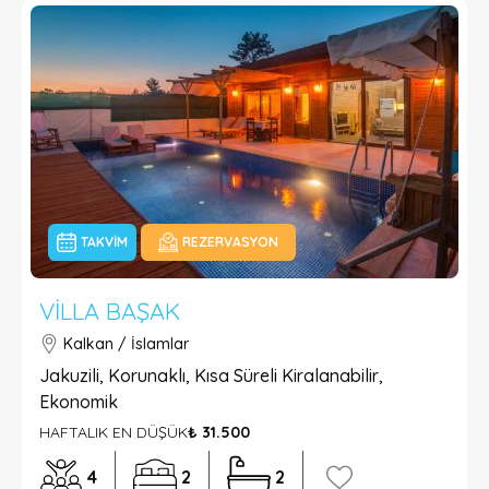
TAKVIM
REZERVASYON
VILLA BAŞAK
Kalkan / İslamlar
Jakuzili, Korunaklı, Kısa Süreli Kiralanabilir,
Ekonomik
HAFTALIK EN DÜŞÜK
₺ 31.500
4
2
2