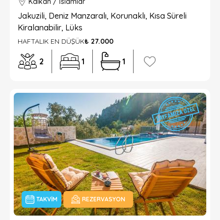
Kalkan / İslamlar
Jakuzili, Deniz Manzaralı, Korunaklı, Kısa Süreli
Kiralanabilir, Lüks
HAFTALIK EN DÜŞÜK
₺ 27.000
2
1
1
TAKVIM
REZERVASYON