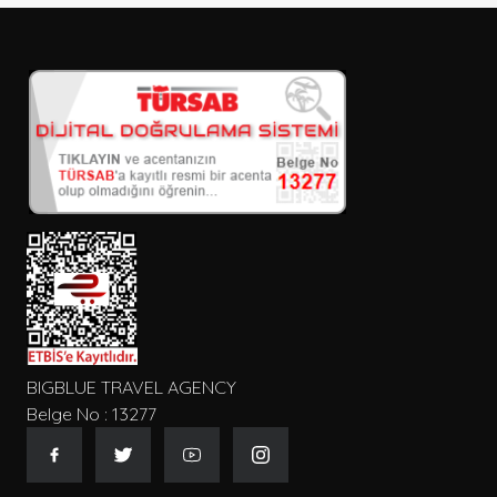
Giriş ve çıkış tarihi
Seçiniz
Kişi Sayısı
Konum
Tip
BIGBLUE TRAVEL AGENCY
Belge No : 13277
Gecelik Fiyat