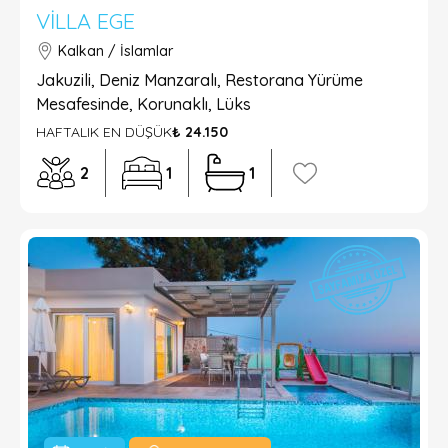
VILLA EGE
Kalkan / İslamlar
Jakuzili, Deniz Manzaralı, Restorana Yürüme
Mesafesinde, Korunaklı, Lüks
HAFTALIK EN DÜŞÜK
₺ 24.150
2
1
1