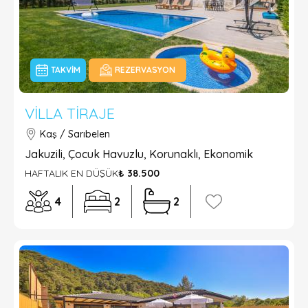
TAKVIM
REZERVASYON
VILLA TIRAJE
Kaş / Sarıbelen
Jakuzili, Çocuk Havuzlu, Korunaklı, Ekonomik
HAFTALIK EN DÜŞÜK
₺ 38.500
4
2
2