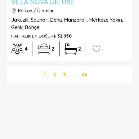
VILLA NOVA DELUXE
Kalkan / İslamlar
Jakuzili, Saunalı, Deniz Manzaralı, Merkeze Yakın,
Geniş Bahçe
HAFTALIK EN DÜŞÜK
₺ 32.950
4
2
2
1
2
3
..
66
DETAYLI ARAMA
Sadece İndirimli Seçenekler