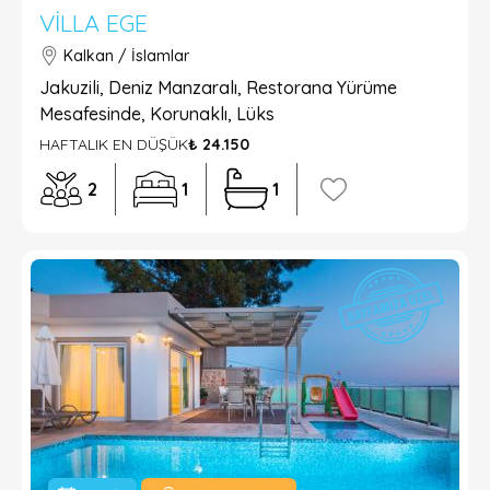
VILLA EGE
Kalkan / İslamlar
Jakuzili, Deniz Manzaralı, Restorana Yürüme
Mesafesinde, Korunaklı, Lüks
HAFTALIK EN DÜŞÜK
₺ 24.150
2
1
1