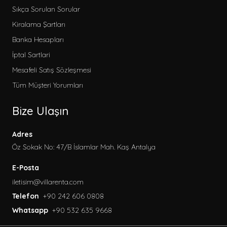
Kategoriler
Sıkça Sorulan Sorular
Erken Rezervasyon
Kiralama Şartları
2026 Kiralık Villa
Banka Hesapları
Korunaklı Villalar
İptal Sartlari
Balayı Villaları
Mesafeli Satış Sözleşmesi
Sitemize Özel
Tüm Müşteri Yorumları
Çocuk Havuzlu Villalar
Bize Ulaşın
Bahçeli Villalar
Deniz Manzaralı Villalar
Adres
Evcil Hayvan Dostu Villalar
Öz Sokak No: 47/B İslamlar Mah. Kaş Antalya
Kapalı Havuzlu Villalar
E-Posta
Aileye Uygun Villalar
iletisim@villarenta.com
Ekonomik Villalar
Telefon
+90 242 606 0808
Denize Yakın Villalar
Whatsapp
+90 532 635 9668
Jakuzili Villalar
Lüks Villalar