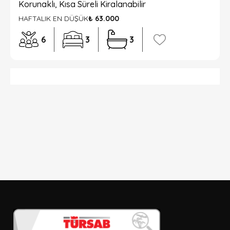
Korunaklı, Kısa Süreli Kiralanabilir
HAFTALIK EN DÜŞÜK
₺ 63.000
6
3
3
DETAYLI ARAMA
Sadece İndirimli Seçenekler
Giriş ve çıkış tarihi
Seçiniz